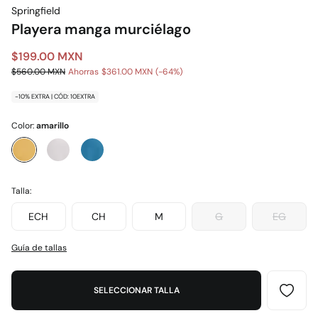
Springfield
Playera manga murciélago
$199.00 MXN
$560.00 MXN
Ahorras
$361.00 MXN
64
-10% EXTRA | CÓD: 10EXTRA
Color:
amarillo
Talla:
ECH
CH
M
G
EG
Guía de tallas
SELECCIONAR TALLA