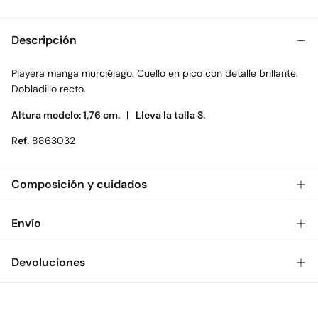
Descripción
Playera manga murciélago. Cuello en pico con detalle brillante.
Dobladillo recto.
Altura modelo: 1,76 cm. |
Lleva la talla S.
Ref.
8863032
Composición y cuidados
Composición
Envío
70%
viscosa
,
30%
poliéster
Gratis
Envío a tienda: 2-5 días.
Devoluciones
Cuidados
* Toda la República Mexicana.
Temperatura máxima de lavado 30C. Centrifugado corto
Dispones de
30 días
para realizar tu devolución a través de
Estándar
cualquiera de los siguientes métodos:
Secado delicado en secadora