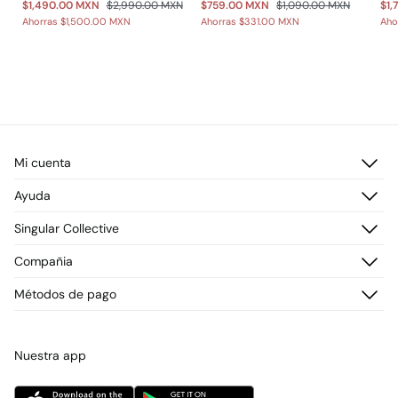
$1,490.00 MXN
$2,990.00 MXN
$759.00 MXN
$1,090.00 MXN
$1,
Ahorras
$1,500.00 MXN
Ahorras
$331.00 MXN
Aho
Mi cuenta
Iniciar sesión
Ayuda
Registrarme
Atención al cliente
Singular Collective
Direcciones de envío
Preguntas frecuentes
Historial de pedidos
Descúbrelo
Compañia
Envío
¡Únete!
Cambios, devoluciones y desistimiento
¿Quiénes somos?
Métodos de pago
Promociones vigentes
Prensa
Tarjeta regalo online
Trabaja con nosotros
Concursos y sorteos
Tiendas
Nuestra app