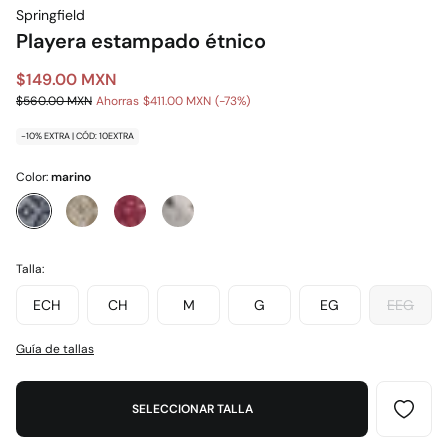
Springfield
Playera estampado étnico
$149.00 MXN
$560.00 MXN
Ahorras
$411.00 MXN
73
-10% EXTRA | CÓD: 10EXTRA
Color:
marino
Talla:
ECH
CH
M
G
EG
EEG
Guía de tallas
SELECCIONAR TALLA