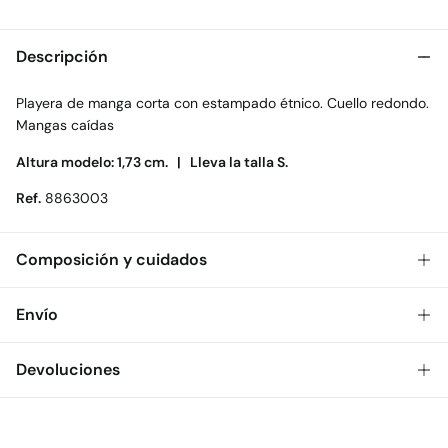
Descripción
Playera de manga corta con estampado étnico. Cuello redondo.
Mangas caídas
Altura modelo: 1,73 cm. |
Lleva la talla S.
Ref.
8863003
Composición y cuidados
Composición
Envío
100%
algodón
Gratis
Envío a tienda: 2-5 días.
Devoluciones
Cuidados
* Toda la República Mexicana.
Temperatura máxima de lavado 30C
Dispones de
30 días
para realizar tu devolución a través de
Estándar
cualquiera de los siguientes métodos:
No secar en secadora