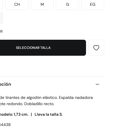
CH
M
G
EG
as
SELECCIONAR TALLA
pción
 de tirantes de algodón elástico. Espalda nadadora
te redondo. Dobladillo recto.
modelo: 1,73 cm. |
Lleva la talla S.
64438