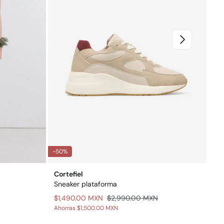
-50%
-75
Cortefiel
Hig
Sneaker plataforma
Pan
$1,490.00 MXN
$2,990.00 MXN
$2
Ahorras
$1,500.00 MXN
Aho