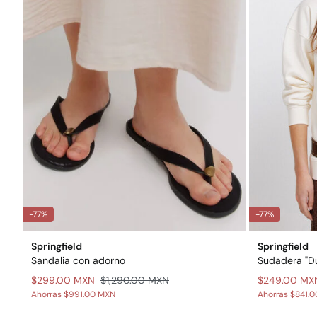
-77%
-77%
Springfield
Springfield
Sandalia con adorno
Sudadera "D
$299.00 MXN
$1,290.00 MXN
$249.00 MX
Ahorras
$991.00 MXN
Ahorras
$841.