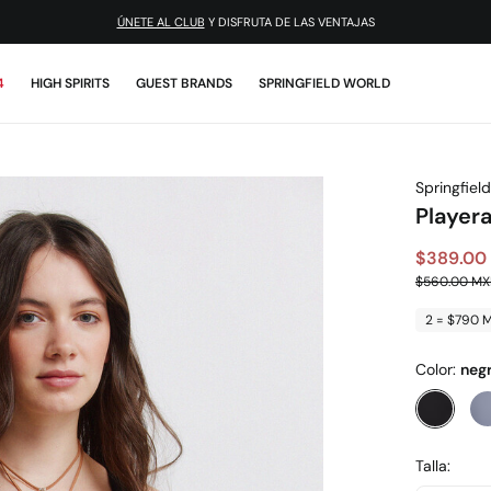
¡DESCARGA LA APP!
4
HIGH SPIRITS
GUEST BRANDS
SPRINGFIELD WORLD
Springfield
Playera
$389.00
$560.00 M
2 = $790 
Color:
neg
Talla: