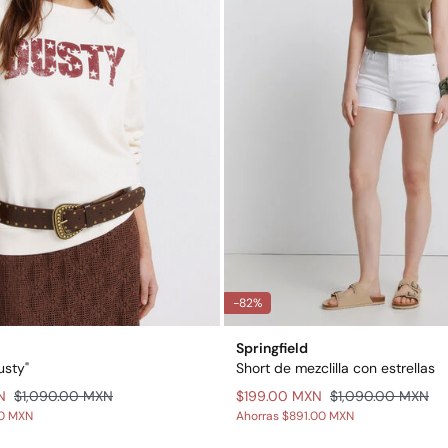
-82%
Springfield
usty"
Short de mezclilla con estrellas
N
$1,090.00 MXN
$199.00 MXN
$1,090.00 MXN
00 MXN
Ahorras
$891.00 MXN