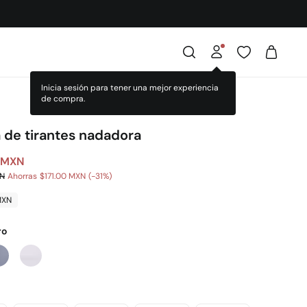
 de tirantes nadadora
 MXN
XN
Ahorras
$171.00 MXN
31
MXN
ro