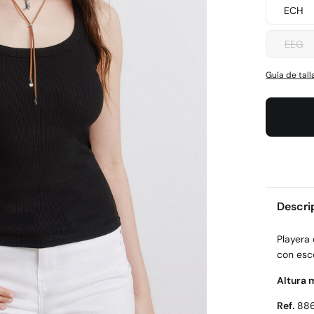
ECH
EEG
Guía de tall
Descri
Playera
con esco
Altura 
Ref.
88