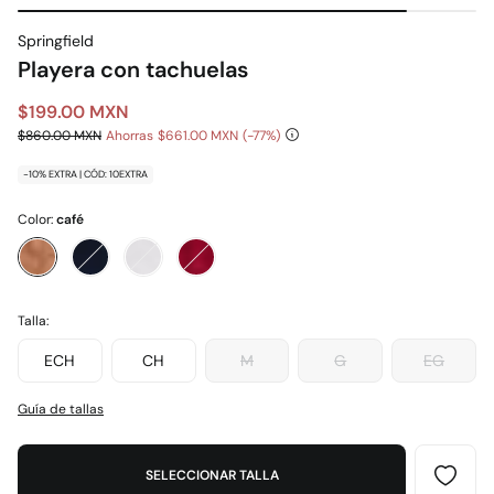
Springfield
Playera con tachuelas
$199.00 MXN
$860.00 MXN
Ahorras
$661.00 MXN
77
-10% EXTRA | CÓD: 10EXTRA
Color:
café
Talla:
ECH
CH
M
G
EG
Guía de tallas
SELECCIONAR TALLA