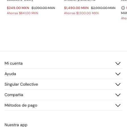
$249.00 MXN
$1,090.00 MXN
$1,490.00 MXN
$2,990.00 MXN
MX
Ahorras
$841.00 MXN
Ahorras
$1,500.00 MXN
Aho
Mi cuenta
Iniciar sesión
Ayuda
Registrarme
Atención al cliente
Singular Collective
Direcciones de envío
Preguntas frecuentes
Historial de pedidos
Descúbrelo
Compañia
Envío
¡Únete!
Cambios, devoluciones y desistimiento
¿Quiénes somos?
Métodos de pago
Promociones vigentes
Prensa
Tarjeta regalo online
Trabaja con nosotros
Concursos y sorteos
Tiendas
Nuestra app