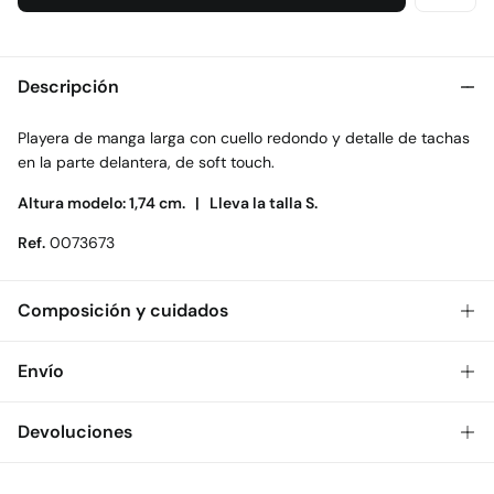
Descripción
Playera de manga larga con cuello redondo y detalle de tachas
en la parte delantera, de soft touch.
Altura modelo: 1,74 cm. |
Lleva la talla S.
Ref.
0073673
Composición y cuidados
Composición
Envío
100%
poliéster
Gratis
Envío a tienda: 2-5 días.
Devoluciones
Cuidados
* Toda la República Mexicana.
Temperatura máxima de lavado 30C
Dispones de
30 días
para realizar tu devolución a través de