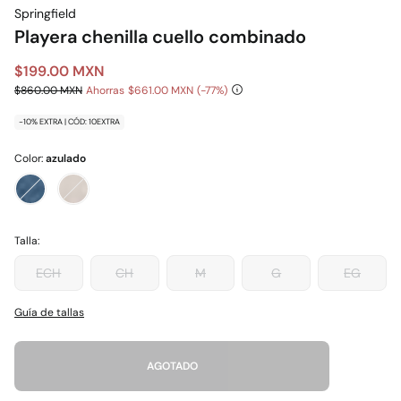
Springfield
Playera chenilla cuello combinado
$199.00 MXN
$860.00 MXN
Ahorras
$661.00 MXN
77
-10% EXTRA | CÓD: 10EXTRA
Color:
azulado
Talla:
ECH
CH
M
G
EG
Guía de tallas
AGOTADO