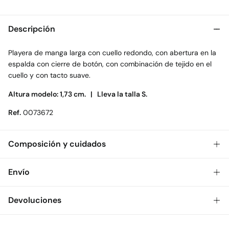
Descripción
Playera de manga larga con cuello redondo, con abertura en la
espalda con cierre de botón, con combinación de tejido en el
cuello y con tacto suave.
Altura modelo: 1,73 cm. |
Lleva la talla S.
Ref.
0073672
Composición y cuidados
Composición
Envío
72%
poliéster
,
28%
poliamida
Gratis
Envío a tienda: 2-5 días.
Devoluciones
Cuidados
* Toda la República Mexicana.
Temperatura máxima de lavado 30C
Dispones de
30 días
para realizar tu devolución a través de