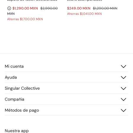
$1,290.00 MXN
$2,990.00
$249.00 MXN
$1,290.00 MXN
MXN
Ahorras
$1,041.00 MXN
Ahorras
$1,700.00 MXN
Mi cuenta
Iniciar sesión
Ayuda
Registrarme
Atención al cliente
Singular Collective
Direcciones de envío
Preguntas frecuentes
Historial de pedidos
Descúbrelo
Compañia
Envío
¡Únete!
Cambios, devoluciones y desistimiento
¿Quiénes somos?
Métodos de pago
Promociones vigentes
Prensa
Tarjeta regalo online
Trabaja con nosotros
Concursos y sorteos
Tiendas
Nuestra app