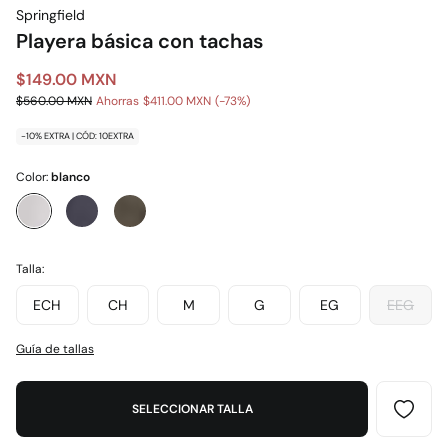
Springfield
Playera básica con tachas
$149.00 MXN
$560.00 MXN
Ahorras
$411.00 MXN
73
-10% EXTRA | CÓD: 10EXTRA
Color:
blanco
Talla:
ECH
CH
M
G
EG
EEG
Guía de tallas
SELECCIONAR TALLA