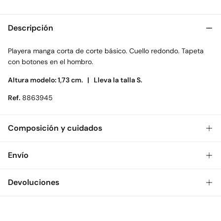
Descripción
Playera manga corta de corte básico. Cuello redondo. Tapeta
con botones en el hombro.
Altura modelo: 1,73 cm. |
Lleva la talla S.
Ref.
8863945
Composición y cuidados
Composición
Envío
70%
viscosa
,
30%
poliéster
Gratis
Envío a tienda: 2-5 días.
Devoluciones
Cuidados
* Toda la República Mexicana.
Temperatura máxima de lavado 30C
Dispones de
30 días
para realizar tu devolución a través de
Estándar
cualquiera de los siguientes métodos:
No secar en secadora