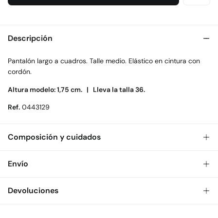
Descripción
Pantalón largo a cuadros. Talle medio. Elástico en cintura con
cordón.
Altura modelo: 1,75 cm. |
Lleva la talla 36.
Ref.
0443129
Composición y cuidados
Composición
Envío
50%
viscosa
,
49%
algodón
,
1%
elastano
Gratis
Envío a tienda: 2-5 días.
Devoluciones
Cuidados
* Toda la República Mexicana.
Temperatura máxima de lavado 30C. Centrifugado corto
Dispones de
30 días
para realizar tu devolución a través de