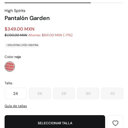
High Spirits
Pantalón Garden
$349.00 MXN
$1,190.00 MXN
Ahorras
$841.00 MXN
71
-10% EXTRA | CÓD: 10EXTRA
Color:
rojo
Talla:
24
26
28
30
32
Guía de tallas
SELECCIONAR TALLA