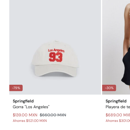
-79%
-30%
Springfield
Springfield
Gorra "Los Angeles"
Playera de te
$139.00 MXN
$660.00 MXN
$689.00 MX
Ahorras
$521.00 MXN
Ahorras
$301.