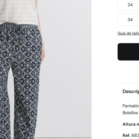
24
34
Guía de tall
Descri
Pantalón
Bolsillos
Altura 
Ref.
68