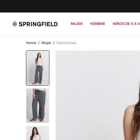
MUJER
HOMBRE
NIÑOS DE 5 A 1
Home
|
Mujer
|
Pantalones