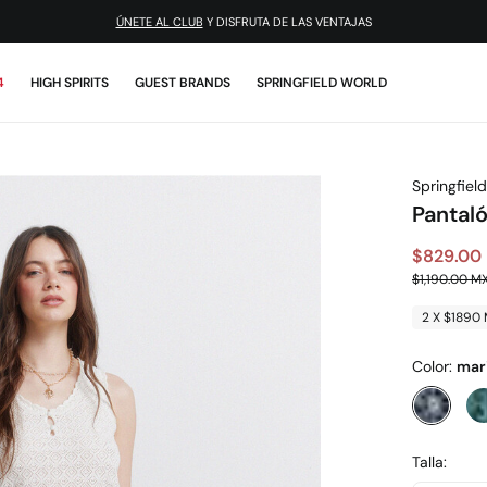
¡DESCARGA LA APP!
4
HIGH SPIRITS
GUEST BRANDS
SPRINGFIELD WORLD
Springfield
Pantal
$829.00
$1,190.00 M
2 X $1890
Color:
mar
Talla: