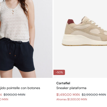
-50%
Cortefiel
jido pointelle con botones
Sneaker plataforma
N
$990.00 MXN
$1,490.00 MXN
$2,990.00 MXN
00 MXN
Ahorras
$1,500.00 MXN