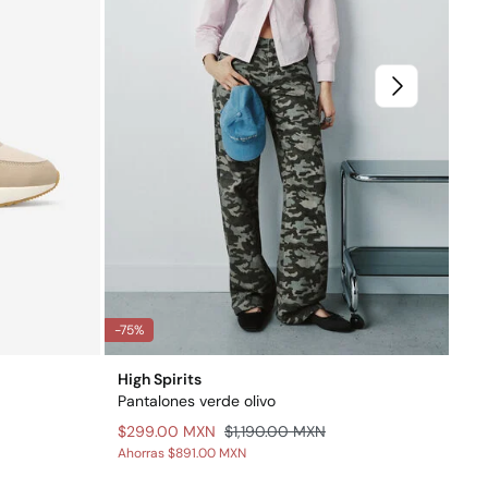
-75%
-40
High Spirits
Cor
Pantalones verde olivo
Ten
$299.00 MXN
$1,190.00 MXN
$1
Ahorras
$891.00 MXN
Aho