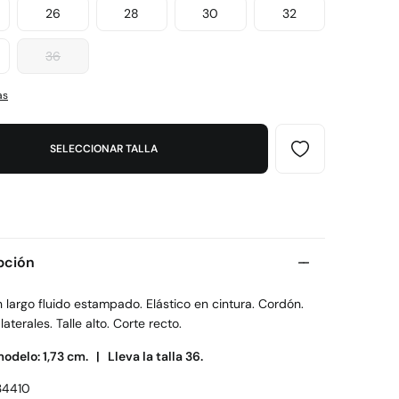
26
28
30
32
36
as
SELECCIONAR TALLA
pción
 largo fluido estampado. Elástico en cintura. Cordón.
 laterales. Talle alto. Corte recto.
modelo: 1,73 cm. |
Lleva la talla 36.
34410