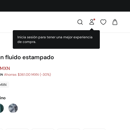
ón fluido estampado
 MXN
XN
Ahorras
$361.00 MXN
30
 MXN
ino