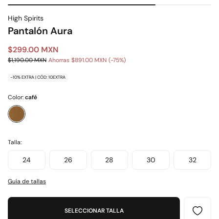
High Spirits
Pantalón Aura
$299.00 MXN
$1,190.00 MXN
Ahorras
$891.00 MXN
75
-10% EXTRA | CÓD: 10EXTRA
Color:
café
Talla:
24
26
28
30
32
Guía de tallas
SELECCIONAR TALLA