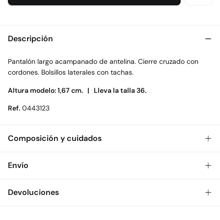
Descripción
Pantalón largo acampanado de antelina. Cierre cruzado con
cordones. Bolsillos laterales con tachas.
Altura modelo: 1,67 cm. |
Lleva la talla 36.
Ref.
0443123
Composición y cuidados
Composición
Envío
96%
poliéster
,
4%
elastano
Gratis
Envío a tienda: 2-5 días.
Devoluciones
Cuidados
* Toda la República Mexicana.
Temperatura máxima de lavado 30C. Centrifugado corto
Dispones de
30 días
para realizar tu devolución a través de