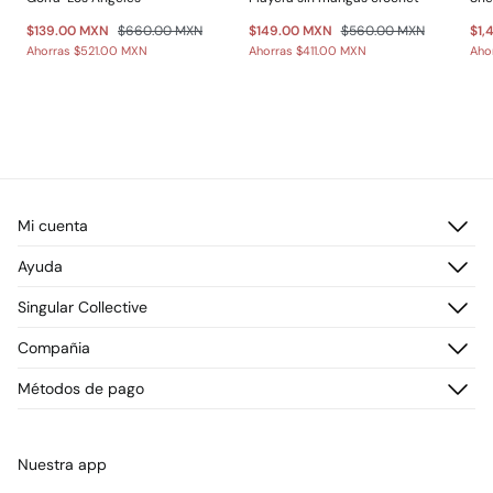
$139.00 MXN
$660.00 MXN
$149.00 MXN
$560.00 MXN
$1,
Ahorras
$521.00 MXN
Ahorras
$411.00 MXN
Aho
Mi cuenta
Iniciar sesión
Ayuda
Registrarme
Atención al cliente
Singular Collective
Direcciones de envío
Preguntas frecuentes
Historial de pedidos
Descúbrelo
Compañia
Envío
¡Únete!
Cambios, devoluciones y desistimiento
¿Quiénes somos?
Métodos de pago
Promociones vigentes
Prensa
Tarjeta regalo online
Trabaja con nosotros
Concursos y sorteos
Tiendas
Nuestra app