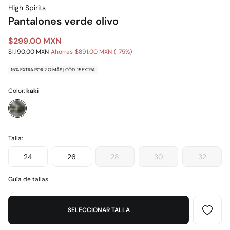
High Spirits
Pantalones verde olivo
$299.00 MXN
$1,190.00 MXN
Ahorras
$891.00 MXN
75
15% EXTRA POR 2 O MÁS | CÓD: 15EXTRA
Color:
kaki
Talla:
24
26
28
30
32
Guía de tallas
SELECCIONAR TALLA