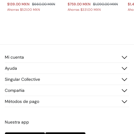
$139.00 MXN
$660.00 MXN
$759.00 MXN
$1,090.00 MXN
$1,
Ahorras
$521.00 MXN
Ahorras
$331.00 MXN
Aho
Mi cuenta
Iniciar sesión
Ayuda
Registrarme
Atención al cliente
Singular Collective
Direcciones de envío
Preguntas frecuentes
Historial de pedidos
Descúbrelo
Compañia
Envío
¡Únete!
Cambios, devoluciones y desistimiento
¿Quiénes somos?
Métodos de pago
Promociones vigentes
Prensa
Tarjeta regalo online
Trabaja con nosotros
Concursos y sorteos
Tiendas
Nuestra app