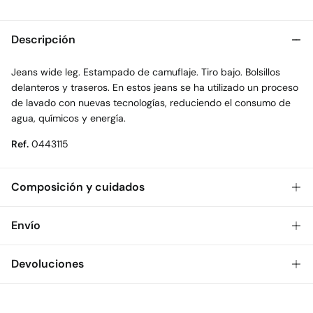
Descripción
Jeans wide leg. Estampado de camuflaje. Tiro bajo. Bolsillos
delanteros y traseros. En estos jeans se ha utilizado un proceso
de lavado con nuevas tecnologías, reduciendo el consumo de
agua, químicos y energía.
Ref.
0443115
Composición y cuidados
Composición
Envío
99%
algodón
,
1%
elastano
Gratis
Envío a tienda: 2-5 días.
Devoluciones
Cuidados
* Toda la República Mexicana.
Temperatura máxima de lavado 30C
Dispones de
30 días
para realizar tu devolución a través de
Estándar
cualquiera de los siguientes métodos: