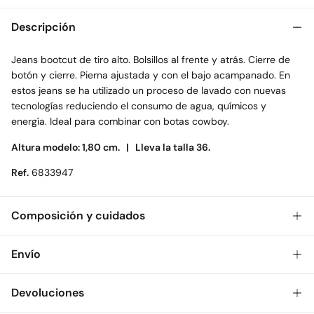
Descripción
Jeans bootcut de tiro alto. Bolsillos al frente y atrás. Cierre de
botón y cierre. Pierna ajustada y con el bajo acampanado. En
estos jeans se ha utilizado un proceso de lavado con nuevas
tecnologías reduciendo el consumo de agua, químicos y
energía. Ideal para combinar con botas cowboy.
Altura modelo: 1,80 cm. |
Lleva la talla 36.
Ref.
6833947
Composición y cuidados
Composición
Envío
99%
algodón
,
1%
elastano
Gratis
Envío a tienda: 2-5 días.
Devoluciones
Cuidados
* Toda la República Mexicana.