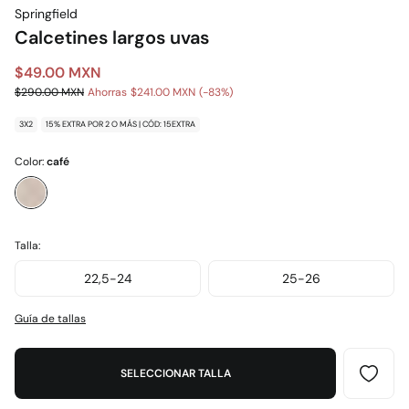
Springfield
Calcetines largos uvas
$49.00 MXN
$290.00 MXN
Ahorras
$241.00 MXN
83
3X2
15% EXTRA POR 2 O MÁS | CÓD: 15EXTRA
Color:
café
Talla:
22,5-24
25-26
Guía de tallas
SELECCIONAR TALLA