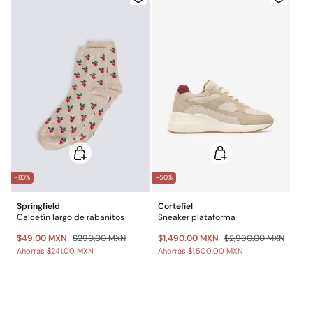
$ 55
Otros estados de la República Mexicana: 2-5 días
No lavar en seco
Gratis en pedidos superiores a $699
*Días laborables (L-V).
-83%
-50%
Springfield
Cortefiel
Calcetín largo de rabanitos
Sneaker plataforma
$49.00 MXN
$290.00 MXN
$1,490.00 MXN
$2,990.00 MXN
Ahorras
$241.00 MXN
Ahorras
$1,500.00 MXN