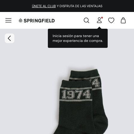
ÚNETE AL CLUB
Y DISFRUTA DE LAS VENTAJAS
Inicia sesión para tener una
mejor experiencia de compra.