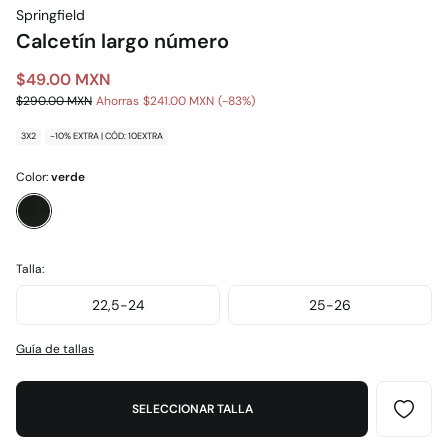
Springfield
Calcetín largo número
$49.00 MXN
$290.00 MXN
Ahorras
$241.00 MXN
83
3X2
-10% EXTRA | CÓD: 10EXTRA
Color:
verde
Talla:
22,5-24
25-26
Guía de tallas
SELECCIONAR TALLA