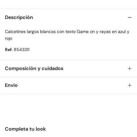
Descripción
Calcetines largos blancos con texto Game on y rayas en azul y
rojo
Ref.
8543311
Composición y cuidados
Composición
Envío
70%
algodón
,
28%
poliéster
,
2%
elastano
Gratis
Envío a tienda: 2-5 días.
Cuidados
* Toda la República Mexicana.
Temperatura máxima de lavado 30C
Estándar
No secar en secadora
Completa tu look
$ 55
CDMX y Área Metropolitana: 1-2 días.