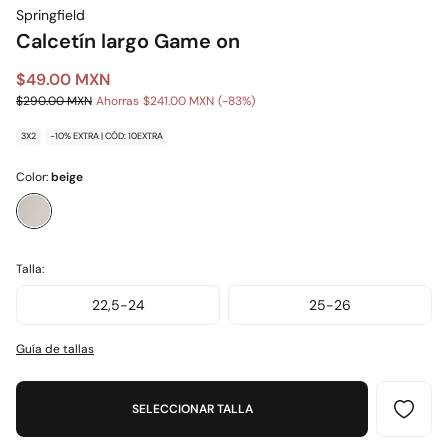
Springfield
Calcetín largo Game on
$49.00 MXN
$290.00 MXN
Ahorras
$241.00 MXN
83
3X2
-10% EXTRA | CÓD: 10EXTRA
Color:
beige
Talla:
22,5-24
25-26
Guía de tallas
SELECCIONAR TALLA