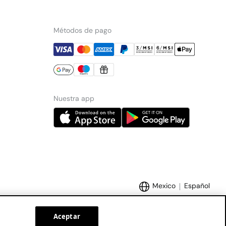
Métodos de pago
Nuestra app
Mexico
Español
Aceptar
Marcas Tendam:
Women'secret
Hoss Intropia
Cortefiel