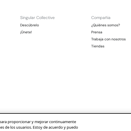
Singular Collective
Compañia
Descúbrelo
¿Quiénes somos?
¡Únete!
Prensa
Trabaja con nosotros
Tiendas
os para proporcionar y mejorar continuamente
ses de los usuarios. Estoy de acuerdo y puedo
Condusef