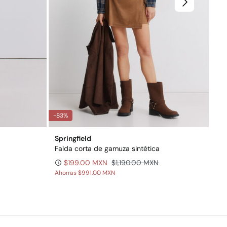
-83%
-83
Springfield
Spr
Falda corta de gamuza sintética
Cal
$199.00 MXN
$1,190.00 MXN
$4
Ahorras
$991.00 MXN
Aho