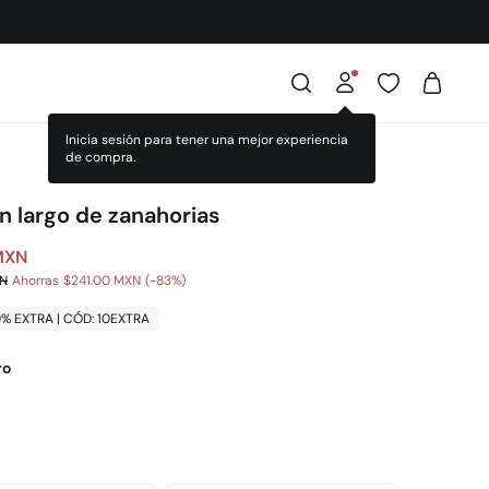
n largo de zanahorias
MXN
XN
Ahorras
$241.00 MXN
83
0% EXTRA | CÓD: 10EXTRA
ro