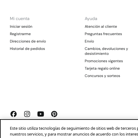
Mi cuenta
Ayuda
Iniciar sesión
Atención al cliente
Registrarme
Preguntas frecuentes
Direcciones de envío
Envío
Historial de pedidos
Cambios, devoluciones y
desistimiento
Promociones vigentes
Tarjeta regalo online
Concursos y sorteos
Este sitio utiliza tecnologías de seguimiento de sitios web de tercer
nuestros servicios, y para mostrar anuncios de acuerdo con los intere
Springfield 2026©
Aviso legal
Condiciones generales
Privacidad
Profeco