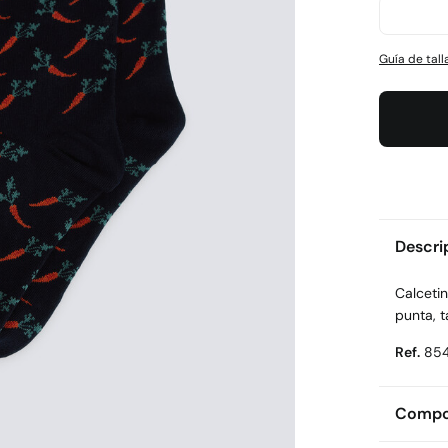
Guía de tall
Descri
Calceti
punta, t
Ref.
85
Compos