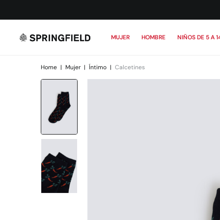
MUJER
HOMBRE
NIÑOS DE 5 A 1
Home
|
Mujer
|
Íntimo
|
Calcetines