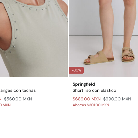
-30%
Springfield
mangas con tachas
Short liso con elástico
N
$560.00 MXN
$689.00 MXN
$990.00 MXN
00 MXN
Ahorras
$301.00 MXN