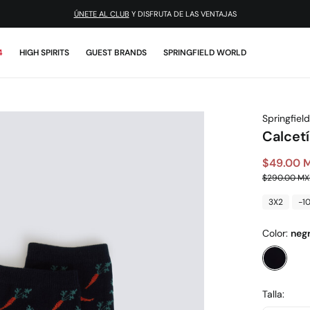
¡DESCARGA LA APP!
ÚNETE AL CLUB
Y DISFRUTA DE LAS VENTAJAS
4
HIGH SPIRITS
GUEST BRANDS
SPRINGFIELD WORLD
Springfield
Calcetí
$49.00 
$290.00 M
3X2
-1
Color:
neg
Talla: