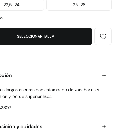
22,5-24
25-26
as
SELECCIONAR TALLA
pción
nes largos oscuros con estampado de zanahorias y
alón y borde superior lisos.
43307
ición y cuidados