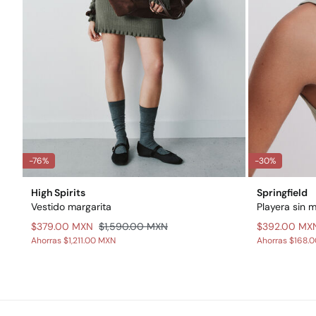
-76%
-30%
High Spirits
Springfield
Vestido margarita
Playera sin 
$379.00 MXN
$1,590.00 MXN
$392.00 MX
Ahorras
$1,211.00 MXN
Ahorras
$168.