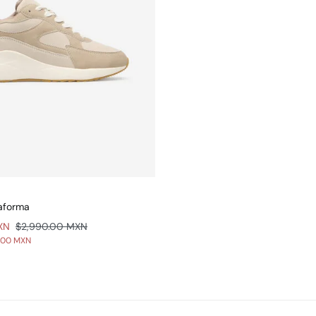
aforma
XN
$2,990.00 MXN
.00 MXN