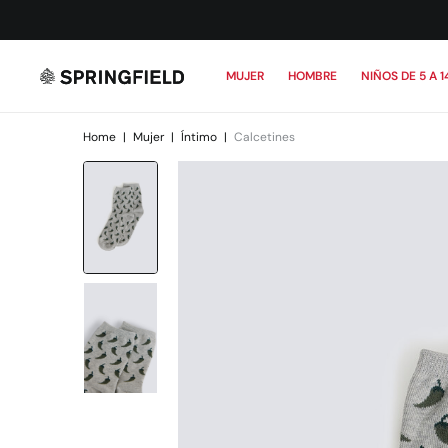
MUJER
HOMBRE
NIÑOS DE 5 A 1
Home
|
Mujer
|
Íntimo
|
Calcetines