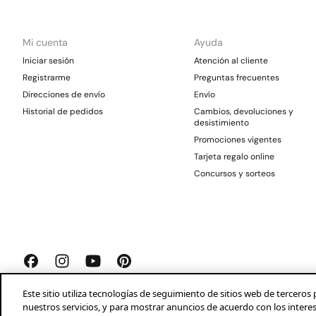
Mi cuenta
Ayuda
Iniciar sesión
Atención al cliente
Registrarme
Preguntas frecuentes
Direcciones de envío
Envío
Historial de pedidos
Cambios, devoluciones y
desistimiento
Promociones vigentes
Tarjeta regalo online
Concursos y sorteos
Este sitio utiliza tecnologías de seguimiento de sitios web de tercer
nuestros servicios, y para mostrar anuncios de acuerdo con los intere
Springfield 2026©
Aviso legal
Condiciones generales
Privacidad
Profeco