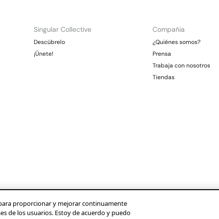
Singular Collective
Compañia
Descúbrelo
¿Quiénes somos?
¡Únete!
Prensa
Trabaja con nosotros
Tiendas
os para proporcionar y mejorar continuamente
ses de los usuarios. Estoy de acuerdo y puedo
Condusef