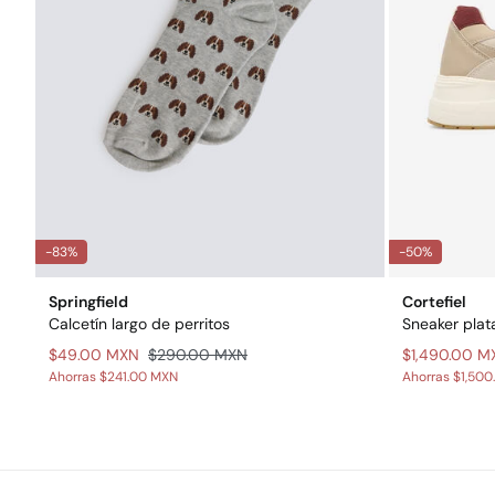
-83%
-50%
Springfield
Cortefiel
Calcetín largo de perritos
Sneaker plat
$49.00 MXN
$290.00 MXN
$1,490.00 M
Ahorras
$241.00 MXN
Ahorras
$1,500