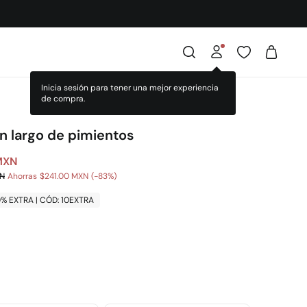
Inicia sesión para tener una mejor experiencia
de compra.
n largo de pimientos
MXN
XN
Ahorras
$241.00 MXN
83
0% EXTRA | CÓD: 10EXTRA