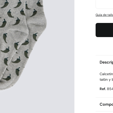
Guía de tall
Descri
Calcetin
talón y 
Ref.
85
Compos