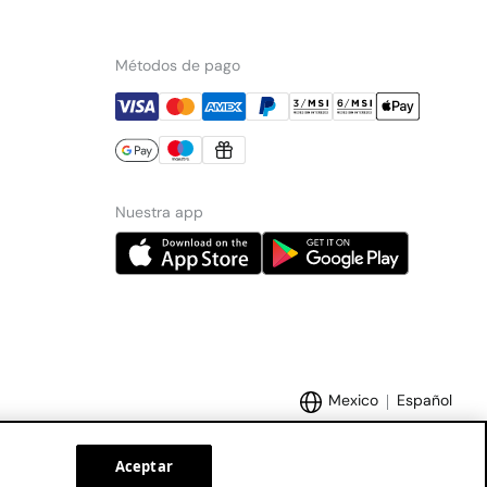
Métodos de pago
Nuestra app
Mexico
Español
Aceptar
Marcas Tendam:
Women'secret
Hoss Intropia
Cortefiel