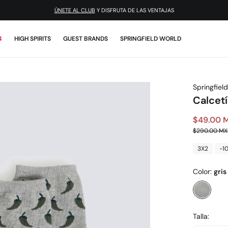
ÚNETE AL CLUB
Y DISFRUTA DE LAS VENTAJAS
4
HIGH SPIRITS
GUEST BRANDS
SPRINGFIELD WORLD
Springfield
Calcetí
$49.00 
$290.00 M
3X2
-1
Color:
gris
Talla: