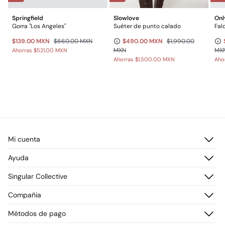
Springfield
Slowlove
Onl
Gorra "Los Angeles"
Suéter de punto calado
Fal
$139.00 MXN
$660.00 MXN
$490.00 MXN
$1,990.00
MXN
MX
Ahorras
$521.00 MXN
Ahorras
$1,500.00 MXN
Aho
Mi cuenta
Iniciar sesión
Ayuda
Registrarme
Atención al cliente
Singular Collective
Direcciones de envío
Preguntas frecuentes
Historial de pedidos
Descúbrelo
Compañia
Envío
¡Únete!
Cambios, devoluciones y desistimiento
¿Quiénes somos?
Métodos de pago
Promociones vigentes
Prensa