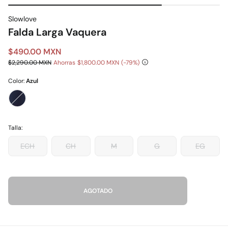
Slowlove
Falda Larga Vaquera
$490.00 MXN
$2,290.00 MXN
Ahorras
$1,800.00 MXN
79
Color:
Azul
Talla:
ECH
CH
M
G
EG
AGOTADO