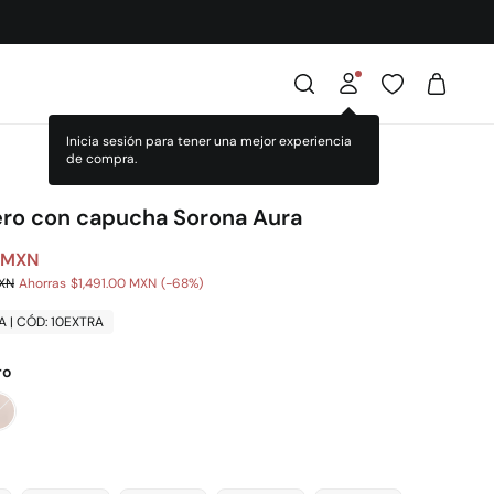
Inicia sesión para tener una mejor experiencia
de compra.
ero con capucha Sorona Aura
 MXN
MXN
Ahorras
$1,491.00 MXN
68
A | CÓD: 10EXTRA
ro