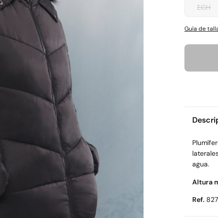
ECH
Guía de tall
Descri
Plumífe
laterale
agua.
Altura 
Ref.
82