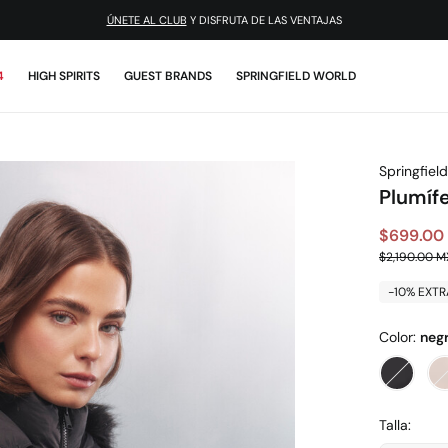
ÚNETE AL CLUB
Y DISFRUTA DE LAS VENTAJAS
4
HIGH SPIRITS
GUEST BRANDS
SPRINGFIELD WORLD
Springfield
Plumíf
$699.00
$2,190.00 
-10% EXTR
Color:
neg
Talla: