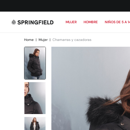
MUJER
HOMBRE
NIÑOS DE 5 A 1
Home
|
Mujer
|
Chamarras y cazadoras