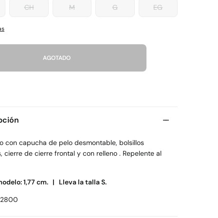
CH
M
G
EG
as
AGOTADO
pción
ro con capucha de pelo desmontable, bolsillos
s, cierre de cierre frontal y con relleno . Repelente al
modelo: 1,77 cm. |
Lleva la talla S.
72800