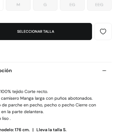
M
G
EG
EEG
SELECCIONAR TALLA
pción
 100% tejido Corte recto.
o camisero Manga larga con puños abotonados.
llo de parche en pecho, pecho o pecho Cierre con
en la parte delantera.
liso .
modelo: 176 cm. |
Lleva la talla S.