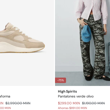
-75%
High Spirits
aforma
Pantalones verde olivo
XN
$2,990.00 MXN
$299.00 MXN
$1,190.00 MXN
.00 MXN
Ahorras
$891.00 MXN