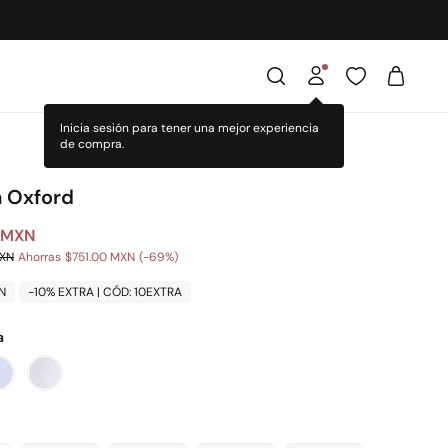
 Oxford
 MXN
MXN
Ahorras
$751.00 MXN
69
N
-10% EXTRA | CÓD: 10EXTRA
a