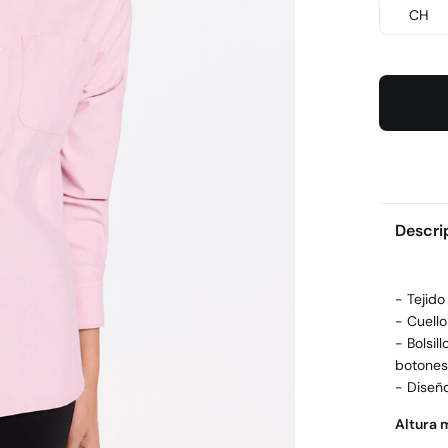
CH
Descri
- Tejido
- Cuell
- Bolsi
botones 
- Diseño 
Altura 