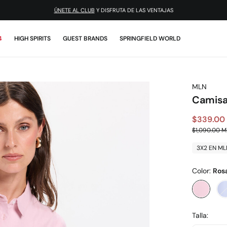
¡DESCARGA LA APP!
4
HIGH SPIRITS
GUEST BRANDS
SPRINGFIELD WORLD
MLN
Camisa
$339.00
$1,090.00 
3X2 EN ML
Color:
Ros
Talla: