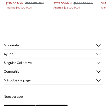
$139.00 MXN
$660.00 MXN
$759.00 MXN
$1,090.00 MXN
$1,
Ahorras
$521.00 MXN
Ahorras
$331.00 MXN
Aho
Mi cuenta
Iniciar sesión
Ayuda
Registrarme
Atención al cliente
Singular Collective
Direcciones de envío
Preguntas frecuentes
Historial de pedidos
Descúbrelo
Compañia
Envío
¡Únete!
Cambios, devoluciones y desistimiento
¿Quiénes somos?
Métodos de pago
Promociones vigentes
Prensa
Tarjeta regalo online
Trabaja con nosotros
Concursos y sorteos
Tiendas
Nuestra app