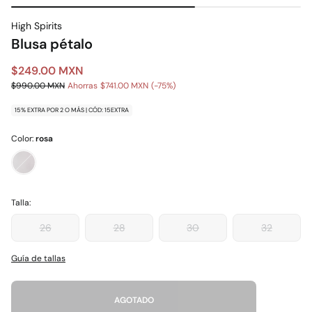
High Spirits
Blusa pétalo
$249.00 MXN
$990.00 MXN
Ahorras
$741.00 MXN
75
15% EXTRA POR 2 O MÁS | CÓD: 15EXTRA
Color:
rosa
Talla:
26
28
30
32
Guía de tallas
AGOTADO