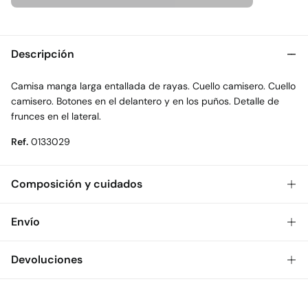
Descripción
Camisa manga larga entallada de rayas. Cuello camisero. Cuello
camisero. Botones en el delantero y en los puños. Detalle de
frunces en el lateral.
Ref.
0133029
Composición y cuidados
Composición
Envío
100%
algodón
Gratis
Envío a tienda: 2-5 días.
Devoluciones
Cuidados
* Toda la República Mexicana.
Temperatura máxima de lavado 30C
Dispones de
30 días
para realizar tu devolución a través de
Estándar
cualquiera de los siguientes métodos: