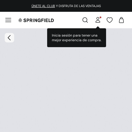
¡DESCARGA LA APP!
ÚNETE AL CLUB
Y DISFRUTA DE LAS VENTAJAS
Inicia sesión para tener una
mejor experiencia de compra.