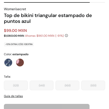
Women'secret
Top de bikini triangular estampado de
puntos azul
$99.00 MXN
$1,060.00 MXN
Ahorras
$961.00 MXN
91
-10% EXTRA | CÓD: 10EXTRA
Color:
estampado
Talla:
32B
34B
36B
38B
Guía de tallas