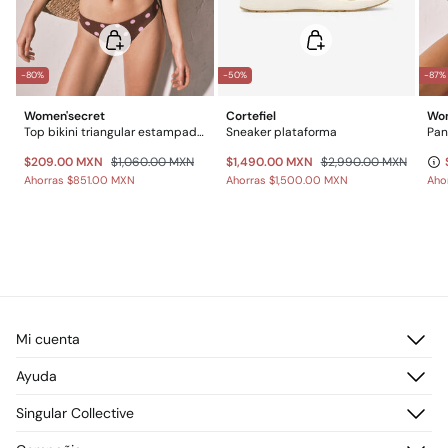
-80%
-50%
-87%
Women'secret
Cortefiel
Wom
Top bikini triangular estampado de puntos marrón
Sneaker plataforma
$209.00 MXN
$1,060.00 MXN
$1,490.00 MXN
$2,990.00 MXN
Ahorras
$851.00 MXN
Ahorras
$1,500.00 MXN
Aho
Mi cuenta
Iniciar sesión
Ayuda
Registrarme
Atención al cliente
Singular Collective
Direcciones de envío
Preguntas frecuentes
Historial de pedidos
Descúbrelo