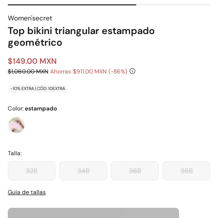
Women'secret
Top bikini triangular estampado
geométrico
$149.00 MXN
$1,060.00 MXN
Ahorras
$911.00 MXN
86
-10% EXTRA | CÓD: 10EXTRA
Color:
estampado
Talla:
32B
34B
36B
38B
Guía de tallas