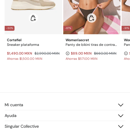
-50%
-87%
-91%
Cortefiel
Women'secret
Wom
Sneaker plataforma
Panty de bikini tiras de contraste marrón
$1,490.00 MXN
$2,990.00 MXN
$89.00 MXN
$660.00 MXN
Ahorras
$1,500.00 MXN
Ahorras
$571.00 MXN
Aho
Mi cuenta
Iniciar sesión
Ayuda
Registrarme
Atención al cliente
Singular Collective
Direcciones de envío
Preguntas frecuentes