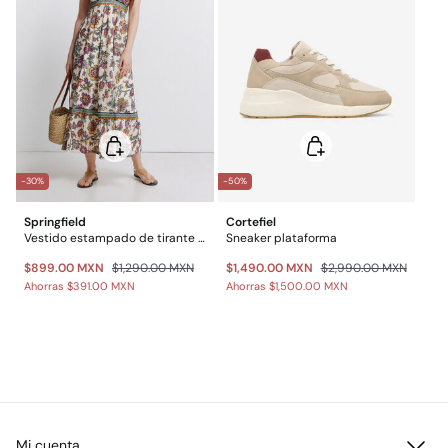
-30%
-50%
Springfield
Cortefiel
Vestido estampado de tirante cruzado
Sneaker plataforma
$899.00 MXN
$1,290.00 MXN
$1,490.00 MXN
$2,990.00 MXN
Ahorras
$391.00 MXN
Ahorras
$1,500.00 MXN
Mi cuenta