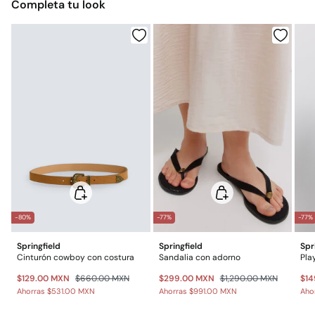
Completa tu look
$ 55
Otros estados de la República Mexicana: 2-5 días
No lavar en seco
Gratis
Entrega en punto Estafeta
Gratis en pedidos superiores a $699
*Días laborables (L-V).
Gastos a cargo del cliente
Envío a almacén
-80%
-77%
-77%
Springfield
Springfield
Spr
Cinturón cowboy con costura
Sandalia con adorno
Pla
$129.00 MXN
$660.00 MXN
$299.00 MXN
$1,290.00 MXN
$14
Ahorras
$531.00 MXN
Ahorras
$991.00 MXN
Aho