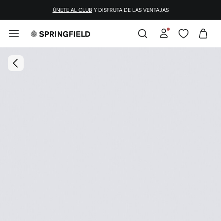
¡DESCARGA LA APP!
ÚNETE AL CLUB
Y DISFRUTA DE LAS VENTAJAS