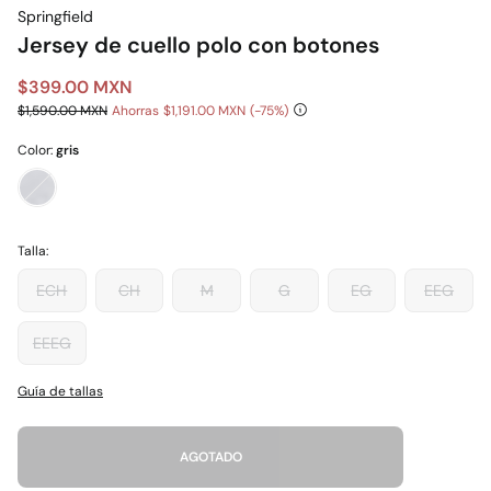
Springfield
Jersey de cuello polo con botones
$399.00 MXN
$1,590.00 MXN
Ahorras
$1,191.00 MXN
75
Color:
gris
Talla:
ECH
CH
M
G
EG
EEG
EEEG
Guía de tallas
AGOTADO