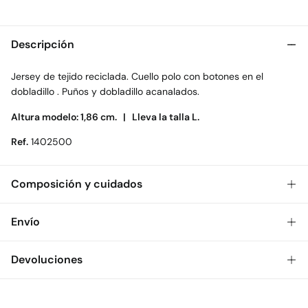
Descripción
Jersey de tejido reciclada. Cuello polo con botones en el
dobladillo . Puños y dobladillo acanalados.
Altura modelo: 1,86 cm. |
Lleva la talla L.
Ref.
1402500
Composición y cuidados
Composición
Envío
67%
algodón
,
31%
poliéster
,
2%
viscosa
Gratis
Envío a tienda: 2-5 días.
Devoluciones
Cuidados
* Toda la República Mexicana.
Temperatura máxima de lavado 40C. Centrifugado corto
Dispones de
30 días
para realizar tu devolución a través de
Estándar
cualquiera de los siguientes métodos: