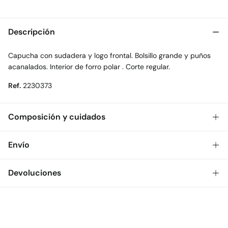
Descripción
Capucha con sudadera y logo frontal. Bolsillo grande y puños
acanalados. Interior de forro polar . Corte regular.
Ref.
2230373
Composición y cuidados
Composición
Envío
70%
algodón
,
30%
poliéster
Gratis
Envío a tienda: 2-5 días.
Devoluciones
Cuidados
* Toda la República Mexicana.
Temperatura máxima de lavado 30C
Dispones de
30 días
para realizar tu devolución a través de
Estándar
cualquiera de los siguientes métodos:
No secar en secadora
$ 55
CDMX y Área Metropolitana: 1-2 días.