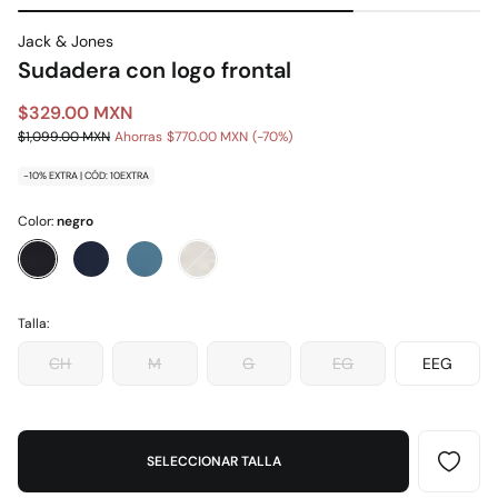
Jack & Jones
Sudadera con logo frontal
$329.00 MXN
$1,099.00 MXN
Ahorras
$770.00 MXN
70
-10% EXTRA | CÓD: 10EXTRA
Color:
negro
Talla:
CH
M
G
EG
EEG
SELECCIONAR TALLA