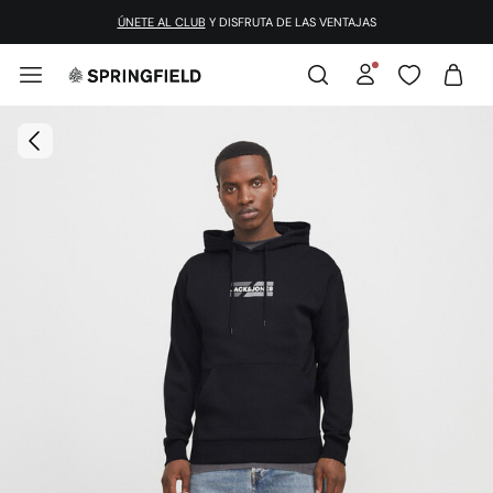
¡DESCARGA LA APP!
ÚNETE AL CLUB
Y DISFRUTA DE LAS VENTAJAS