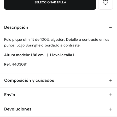
SELECCIONAR TALLA
Descripción
Polo pique slim fit de 100% algodón. Detalle a contraste en los
puños. Logo Springfield bordado a contraste.
Altura modelo: 1,86 cm. |
Lleva la talla L.
Ref.
4403091
Composición y cuidados
Composición
Envío
100%
algodón
Gratis
Envío a tienda: 2-5 días.
Devoluciones
Cuidados
* Toda la República Mexicana.