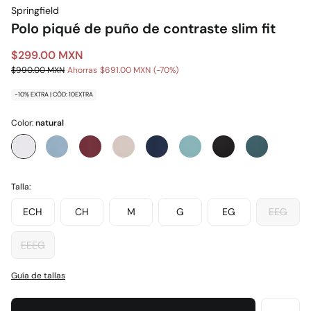
Springfield
Polo piqué de puño de contraste slim fit
$299.00 MXN
$990.00 MXN
Ahorras
$691.00 MXN
70
-10% EXTRA | CÓD: 10EXTRA
Color:
natural
Talla:
ECH
CH
M
G
EG
EEG
EEEG
Guía de tallas