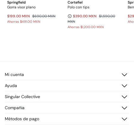
Springfield
Cortefiel
Spr
Gorra visor plano
Polo con tips
$199.00 MXN
$690.00 MXN
$390.00 MXN
$1,590.00
$2
MXN
Ahorras
$491.00 MXN
Aho
Ahorras
$1,200.00 MXN
Mi cuenta
Iniciar sesión
Ayuda
Registrarme
Atención al cliente
Singular Collective
Direcciones de envío
Preguntas frecuentes
Historial de pedidos
Descúbrelo
Compañia
Envío
¡Únete!
Cambios, devoluciones y desistimiento
¿Quiénes somos?
Métodos de pago
Promociones vigentes
Prensa
Tarjeta regalo online
Trabaja con nosotros