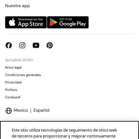
Concursos y sorteos
Tiendas
Nuestra app
Springfield 2026©
Aviso legal
Condiciones generales
Privacidad
Profeco
Condusef
Mexico
Español
Este sitio utiliza tecnologías de seguimiento de sitios web
de terceros para proporcionar y mejorar continuamente