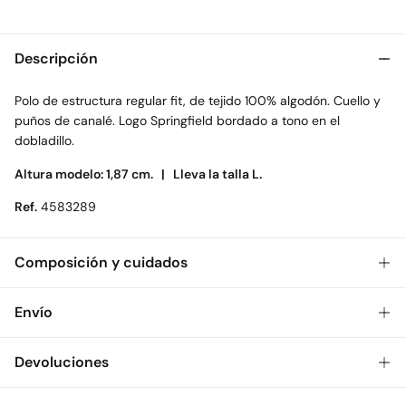
Descripción
Polo de estructura regular fit, de tejido 100% algodón. Cuello y
puños de canalé. Logo Springfield bordado a tono en el
dobladillo.
Altura modelo: 1,87 cm. |
Lleva la talla L.
Ref.
4583289
Composición y cuidados
Composición
Envío
100%
algodón
Gratis
Envío a tienda: 2-5 días.
Devoluciones
Cuidados
* Toda la República Mexicana.
Temperatura máxima de lavado 30C
Dispones de
30 días
para realizar tu devolución a través de