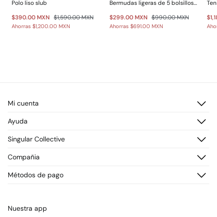
Polo liso slub
Bermudas ligeras de 5 bolsillos lavado regular fit
Ten
$390.00 MXN
$1,590.00 MXN
$299.00 MXN
$990.00 MXN
$1,
Ahorras
$1,200.00 MXN
Ahorras
$691.00 MXN
Aho
Mi cuenta
Iniciar sesión
Ayuda
Registrarme
Atención al cliente
Singular Collective
Direcciones de envío
Preguntas frecuentes
Historial de pedidos
Descúbrelo
Compañia
Envío
¡Únete!
Cambios, devoluciones y desistimiento
¿Quiénes somos?
Métodos de pago
Promociones vigentes
Prensa
Tarjeta regalo online
Trabaja con nosotros
Concursos y sorteos
Tiendas
Nuestra app