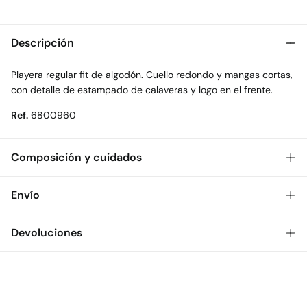
Descripción
Playera regular fit de algodón. Cuello redondo y mangas cortas,
con detalle de estampado de calaveras y logo en el frente.
Ref.
6800960
Composición y cuidados
Composición
Envío
100%
algodón
Gratis
Envío a tienda: 2-5 días.
Devoluciones
Cuidados
* Toda la República Mexicana.
Temperatura máxima de lavado 30C
Dispones de
30 días
para realizar tu devolución a través de
Estándar
cualquiera de los siguientes métodos:
No secar en secadora
$ 55
CDMX y Área Metropolitana: 1-2 días.