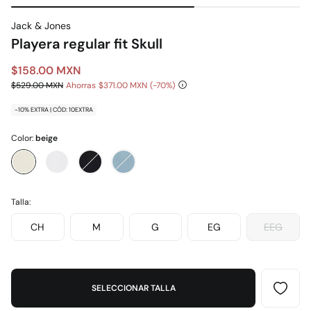
Jack & Jones
Playera regular fit Skull
$158.00 MXN
$529.00 MXN
Ahorras
$371.00 MXN
70
-10% EXTRA | CÓD: 10EXTRA
Color:
beige
Talla:
CH
M
G
EG
EEG
SELECCIONAR TALLA