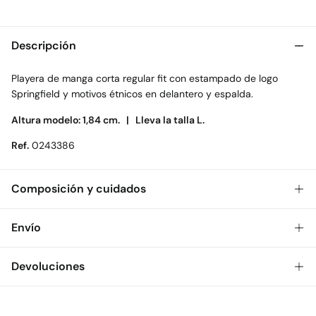
Descripción
Playera de manga corta regular fit con estampado de logo
Springfield y motivos étnicos en delantero y espalda.
Altura modelo: 1,84 cm. |
Lleva la talla L.
Ref.
0243386
Composición y cuidados
Composición
Envío
100%
algodón
Gratis
Envío a tienda: 2-5 días.
Devoluciones
Cuidados
* Toda la República Mexicana.
Temperatura máxima de lavado 30C
Dispones de
30 días
para realizar tu devolución a través de
Estándar
cualquiera de los siguientes métodos: