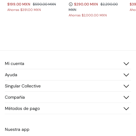
$199.00 MXN
$590.00 MXN
$290.00 MXN
$2,290.00
$3
MXN
Ahorras
$391.00 MXN
Aho
Ahorras
$2,000.00 MXN
Mi cuenta
Iniciar sesión
Ayuda
Registrarme
Atención al cliente
Singular Collective
Direcciones de envío
Preguntas frecuentes
Historial de pedidos
Descúbrelo
Compañia
Envío
¡Únete!
Cambios, devoluciones y desistimiento
¿Quiénes somos?
Métodos de pago
Promociones vigentes
Prensa
Tarjeta regalo online
Trabaja con nosotros
Concursos y sorteos
Tiendas
Nuestra app