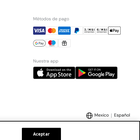
Métodos de pago
Nuestra app
Mexico
Español
Aceptar
Marcas Tendam:
Women'secret
Hoss Intropia
Cortefiel