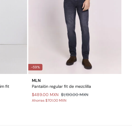
-59%
MLN
m fit
Pantalón regular fit de mezclilla
$489.00 MXN
$1,190.00 MXN
Ahorras
$701.00 MXN