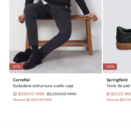
-87%
-30%
Cortefiel
Springfield
Sudadera estructura cuello caja
Tenis de piel
$290.00 MXN
$2,290.00 MXN
$1,183.00 M
Ahorras
$2,000.00 MXN
Ahorras
$507.