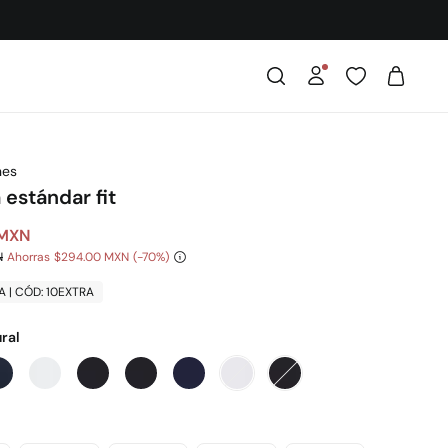
nes
 estándar fit
 MXN
N
Ahorras
$294.00 MXN
70
A | CÓD: 10EXTRA
ral