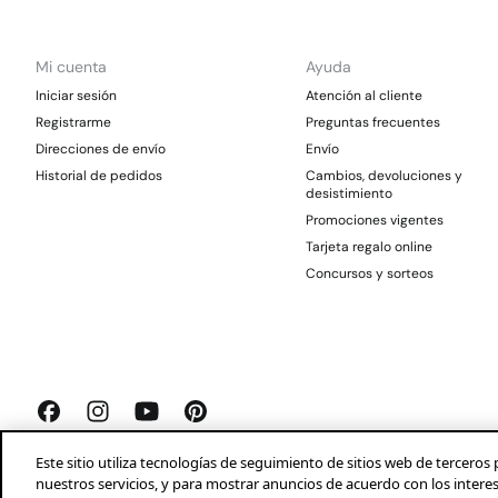
Mi cuenta
Ayuda
Iniciar sesión
Atención al cliente
Registrarme
Preguntas frecuentes
Direcciones de envío
Envío
Historial de pedidos
Cambios, devoluciones y
desistimiento
Promociones vigentes
Tarjeta regalo online
Concursos y sorteos
Este sitio utiliza tecnologías de seguimiento de sitios web de tercer
nuestros servicios, y para mostrar anuncios de acuerdo con los intere
Springfield 2026©
Aviso legal
Condiciones generales
Privacidad
Profeco