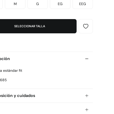
M
G
EG
EEG
SELECCIONAR TALLA
pción
a estándar fit
1685
ición y cuidados
ición