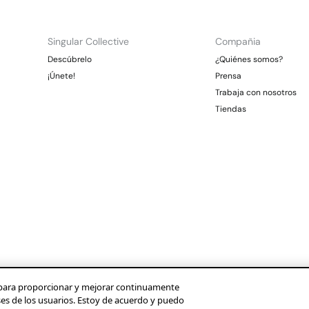
Singular Collective
Compañia
Descúbrelo
¿Quiénes somos?
¡Únete!
Prensa
Trabaja con nosotros
Tiendas
os para proporcionar y mejorar continuamente
ses de los usuarios. Estoy de acuerdo y puedo
Condusef