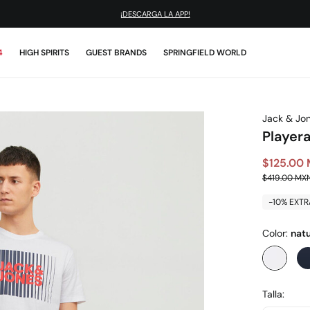
¡DESCARGA LA APP!
4
HIGH SPIRITS
GUEST BRANDS
SPRINGFIELD WORLD
Jack & Jo
Playera
$125.00
$419.00 MX
-10% EXTR
Color:
natu
Talla: