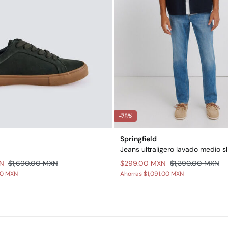
-78%
Springfield
Jeans ultraligero lavado medio sli
XN
$1,690.00 MXN
$299.00 MXN
$1,390.00 MXN
00 MXN
Ahorras
$1,091.00 MXN