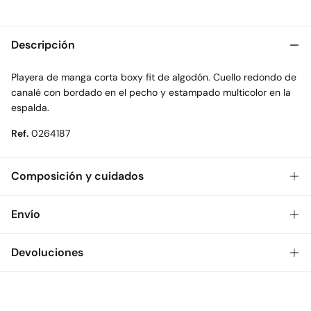
Descripción
Playera de manga corta boxy fit de algodón. Cuello redondo de
canalé con bordado en el pecho y estampado multicolor en la
espalda.
Ref.
0264187
Composición y cuidados
Composición
Envío
100%
algodón
Gratis
Envío a tienda: 2-5 días.
Devoluciones
Cuidados
* Toda la República Mexicana.
Temperatura máxima de lavado 30C
Dispones de
30 días
para realizar tu devolución a través de
Estándar
cualquiera de los siguientes métodos:
No secar en secadora