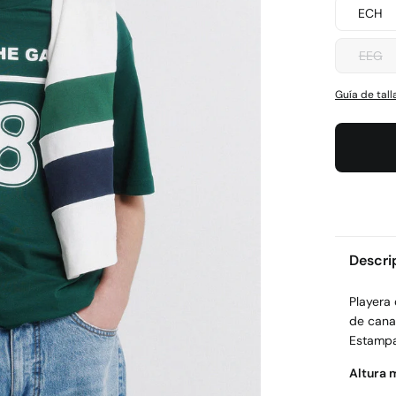
ECH
EEG
Guía de tall
Descri
Playera
de cana
Estampa
Altura 