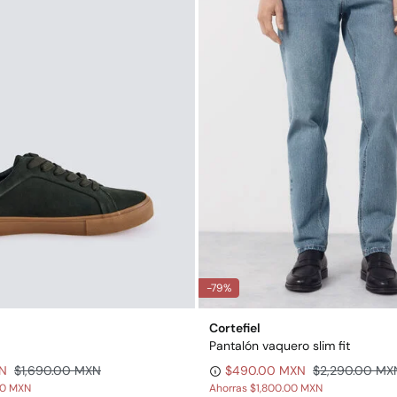
-79%
Cortefiel
Pantalón vaquero slim fit
XN
$1,690.00 MXN
$490.00 MXN
$2,290.00 MX
00 MXN
Ahorras
$1,800.00 MXN