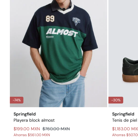
-74%
-30%
Springfield
Springfield
Playera block almost
Tenis de piel
$199.00 MXN
$760.00 MXN
$1,183.00 M
Ahorras
$561.00 MXN
Ahorras
$507.