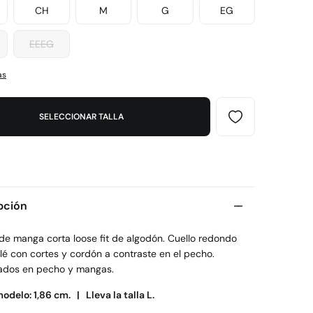
CH
M
G
EG
EEEG
as
SELECCIONAR TALLA
pción
 de manga corta loose fit de algodón. Cuello redondo
lé con cortes y cordón a contraste en el pecho.
dos en pecho y mangas.
modelo: 1,86 cm. |
Lleva la talla L.