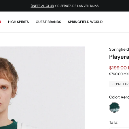
¡DESCARGA LA APP!
4
HIGH SPIRITS
GUEST BRANDS
SPRINGFIELD WORLD
Springfield
Player
$199.00
$760.00 MX
-10% EXTR
Color:
ver
Talla: