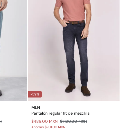
-59%
MLN
Pantalón regular fit de mezclilla
N
$489.00 MXN
$1,190.00 MXN
Ahorras
$701.00 MXN