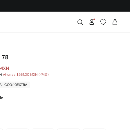
a 78
 MXN
N
Ahorras
$561.00 MXN
74
A | CÓD: 10EXTRA
de