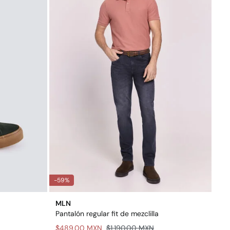
-59%
MLN
Pantalón regular fit de mezclilla
$489.00 MXN
$1,190.00 MXN