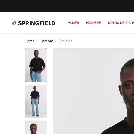
MUJER
HOMBRE
NIÑOS DE 5 A 1
Home
|
Hombre
|
Playeras