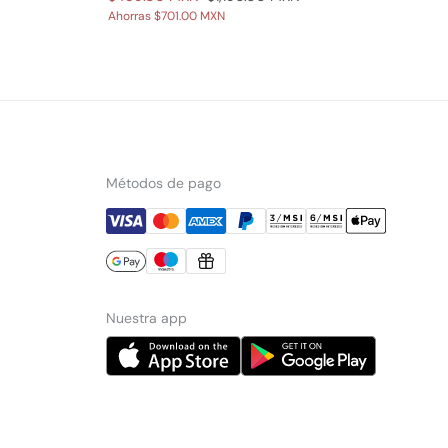
Ahorras
$701.00 MXN
Métodos de pago
Nuestra app