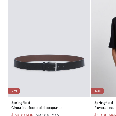
-77%
-64%
Springfield
Springfield
Cinturón efecto piel pespuntes
Playera bási
$159.00 MXN
$690.00 MXN
$199.00 MX