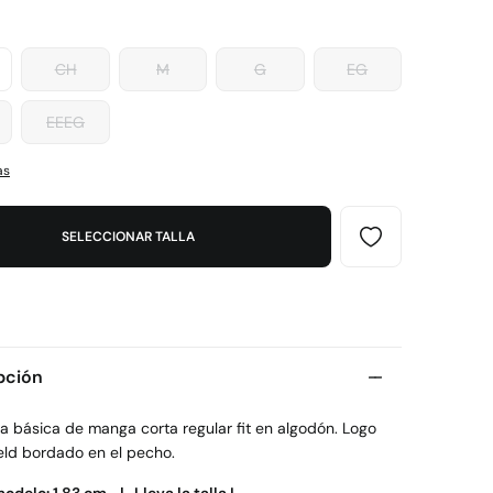
CH
M
G
EG
EEEG
as
SELECCIONAR TALLA
pción
a básica de manga corta regular fit en algodón. Logo
eld bordado en el pecho.