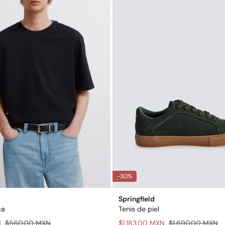
-30%
Springfield
ca
Tenis de piel
N
$560.00 MXN
$1,183.00 MXN
$1,690.00 MXN