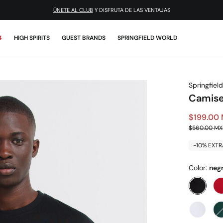
¡DESCARGA LA APP!
4
HIGH SPIRITS
GUEST BRANDS
SPRINGFIELD WORLD
Springfield
Camiset
$199.00
$560.00 M
-10% EXTR
Color:
neg