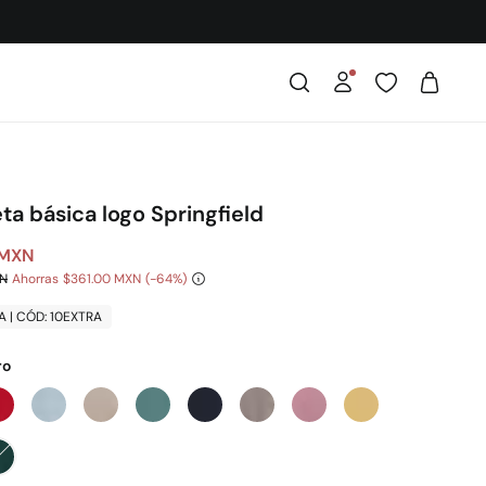
a básica logo Springfield
 MXN
XN
Ahorras
$361.00 MXN
64
A | CÓD: 10EXTRA
ro