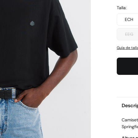
Talla:
ECH
EEG
Guía de tall
Descri
Camiset
Springfi