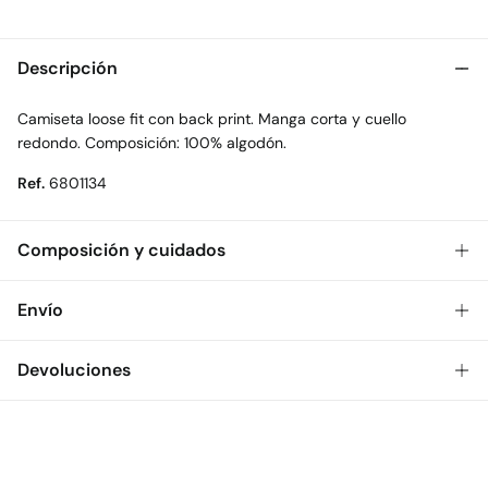
Descripción
Camiseta loose fit con back print. Manga corta y cuello
redondo. Composición: 100% algodón.
Ref.
6801134
Composición y cuidados
Composición
Envío
100%
algodón
Gratis
Envío a tienda: 2-5 días.
Devoluciones
Cuidados
* Toda la República Mexicana.
Temperatura máxima de lavado 30C
Dispones de
30 días
para realizar tu devolución a través de
Estándar
cualquiera de los siguientes métodos:
No secar en secadora
$ 55
CDMX y Área Metropolitana: 1-2 días.