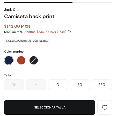
Jack & Jones
Camiseta back print
$143.00 MXN
$479.00 MXN
Ahorras
$336.00 MXN
70
15% EXTRA POR 2 O MÁS | CÓD: 15EXTRA
Color:
marino
Talla:
CH
M
G
EG
EEG
SELECCIONAR TALLA