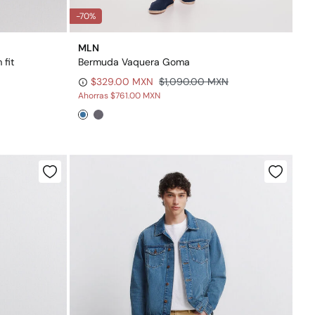
-70%
MLN
 fit
Bermuda Vaquera Goma
$329.00 MXN
$1,090.00 MXN
Ahorras
$761.00 MXN