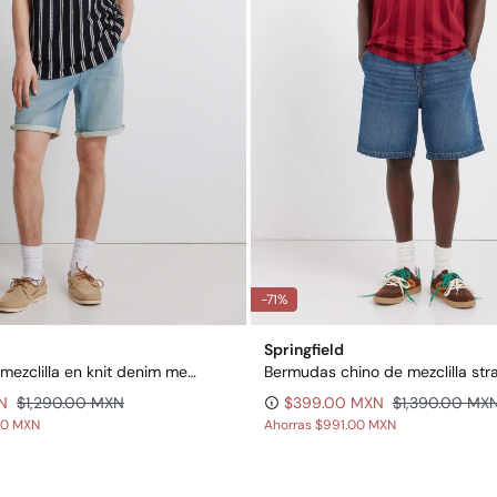
-71%
Springfield
Bermuda de mezclilla en knit denim medio claro
Bermudas chino de mezclilla strai
N
$1,290.00 MXN
$399.00 MXN
$1,390.00 MX
00 MXN
Ahorras
$991.00 MXN