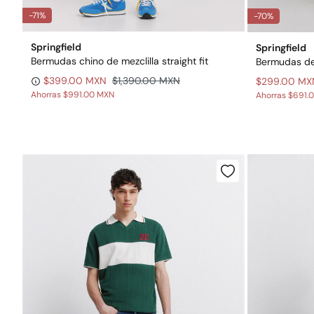
-71%
-70%
Springfield
Springfield
Bermudas chino de mezclilla straight fit
$399.00 MXN
$1,390.00 MXN
$299.00 MX
Ahorras
$991.00 MXN
Ahorras
$691.