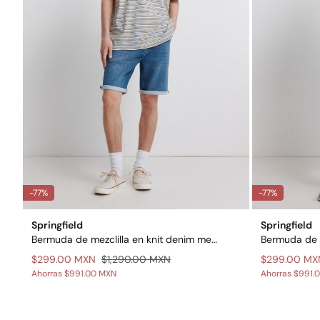
-77%
-77%
Springfield
Springfield
Bermuda de mezclilla en knit denim medio
$299.00 MXN
$1,290.00 MXN
$299.00 MX
Ahorras
$991.00 MXN
Ahorras
$991.