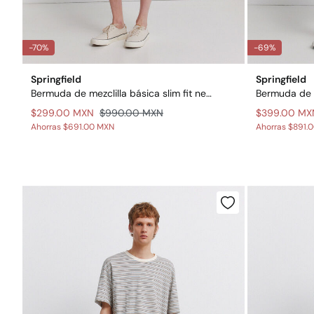
-70%
-69%
Springfield
Springfield
Bermuda de mezclilla básica slim fit negra
$299.00 MXN
$990.00 MXN
$399.00 MX
Ahorras
$691.00 MXN
Ahorras
$891.