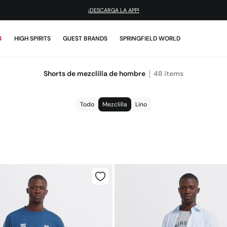
¡DESCARGA LA APP!
4
HIGH SPIRITS
GUEST BRANDS
SPRINGFIELD WORLD
Shorts de mezclilla de hombre
48
items
Todo
Mezclilla
Lino