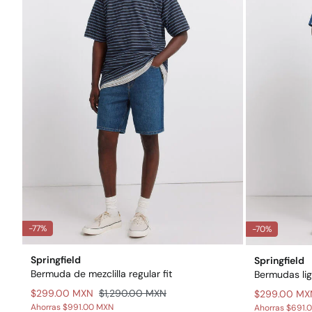
-77%
-70%
Springfield
Springfield
Bermuda de mezclilla regular fit
Bermudas lige
$299.00 MXN
$1,290.00 MXN
$299.00 MX
Ahorras
$991.00 MXN
Ahorras
$691.