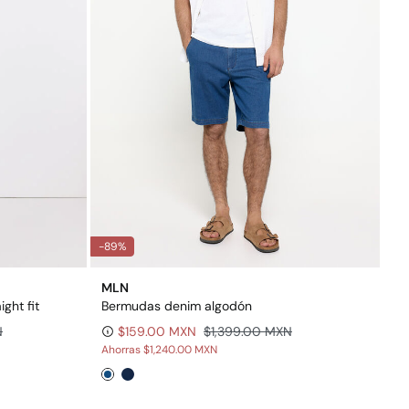
-89%
MLN
ght fit
Bermudas denim algodón
N
$159.00 MXN
$1,399.00 MXN
Ahorras
$1,240.00 MXN