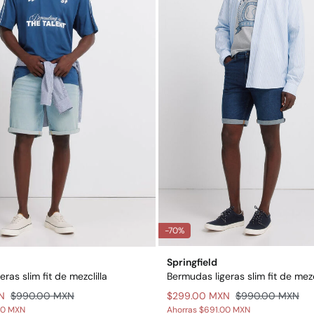
-70%
Springfield
ras slim fit de mezclilla
Bermudas ligeras slim fit de mezc
N
$990.00 MXN
$299.00 MXN
$990.00 MXN
00 MXN
Ahorras
$691.00 MXN