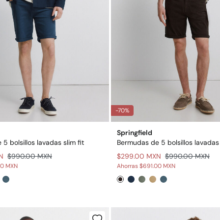
-70%
Springfield
 bolsillos lavadas slim fit
Bermudas de 5 bolsillos lavadas s
N
$990.00 MXN
$299.00 MXN
$990.00 MXN
00 MXN
Ahorras
$691.00 MXN