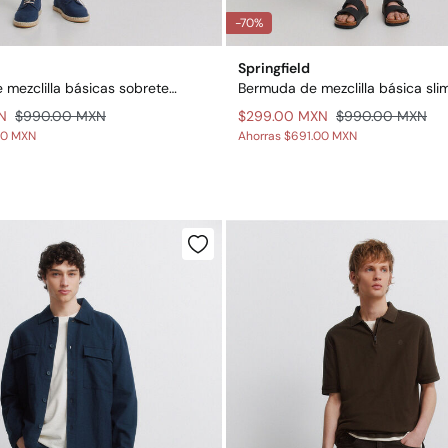
-70%
Springfield
Bermudas de mezclilla básicas sobreteñidas slim fit
Bermuda de mezclilla básica slim
N
$990.00 MXN
$299.00 MXN
$990.00 MXN
00 MXN
Ahorras
$691.00 MXN