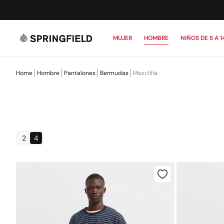
MUJER
HOMBRE
NIÑOS DE 5 A 1
Home
Hombre
Pantalones
Bermudas
Mezclilla
2
4