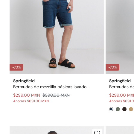
-70%
-70%
Springfield
Springfield
Bermudas de mezclilla básicas lavado oscuro slim fit
Bermudas de 5
$299.00 MXN
$990.00 MXN
$299.00 MX
Ahorras
$691.00 MXN
Ahorras
$691.