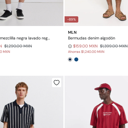
-89%
MLN
Bermuda de mezclilla negra lavado regular fit
Bermudas denim algodón
N
$1,290.00 MXN
$159.00 MXN
$1,399.00 MXN
00 MXN
Ahorras
$1,240.00 MXN