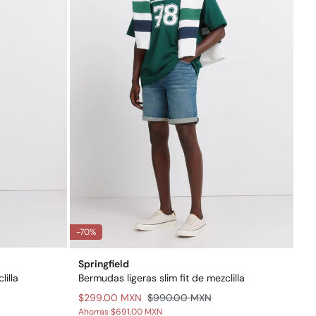
-70%
Springfield
lilla
Bermudas ligeras slim fit de mezclilla
$299.00 MXN
$990.00 MXN
Ahorras
$691.00 MXN