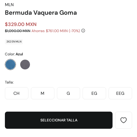
MLN
Bermuda Vaquera Goma
$329.00 MXN
$1,090.00 MXN
Ahorras
$761.00 MXN
70
3X2 EN MLN
Color:
Azul
Talla:
CH
M
G
EG
EEG
SELECCIONAR TALLA