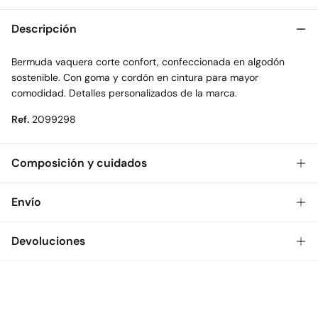
Descripción
Bermuda vaquera corte confort, confeccionada en algodón
sostenible. Con goma y cordón en cintura para mayor
comodidad. Detalles personalizados de la marca.
Ref.
2099298
Composición y cuidados
Composición
Envío
100%
algodón
Gratis
Envío a tienda: 2-5 días.
Devoluciones
Cuidados
* Toda la República Mexicana.
Temperatura máxima de lavado 30C
Dispones de
30 días
para realizar tu devolución a través de
Estándar
cualquiera de los siguientes métodos:
No blanquear
$ 55
CDMX y Área Metropolitana: 1-2 días.