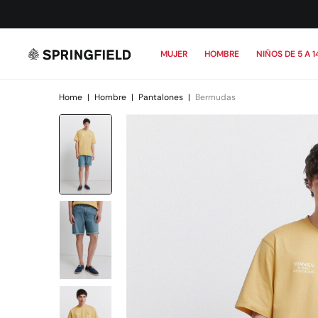
MUJER
HOMBRE
NIÑOS DE 5 A 1
Home
|
Hombre
|
Pantalones
|
Bermudas