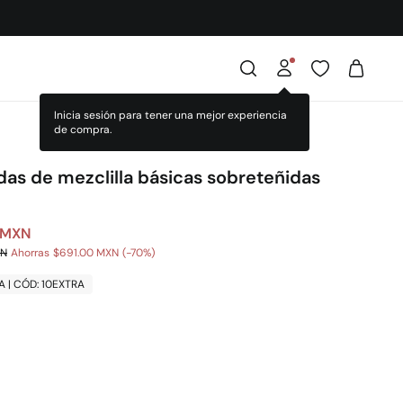
as de mezclilla básicas sobreteñidas
 MXN
XN
Ahorras
$691.00 MXN
70
A | CÓD: 10EXTRA