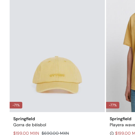
-71%
-77%
Springfield
Springfield
Gorra de béisbol
Playera wav
$199.00 MXN
$690.00 MXN
$199.00 