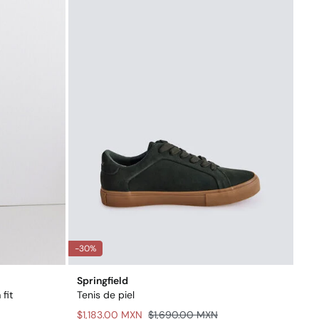
-30%
Springfield
fit
Tenis de piel
$1,183.00 MXN
$1,690.00 MXN