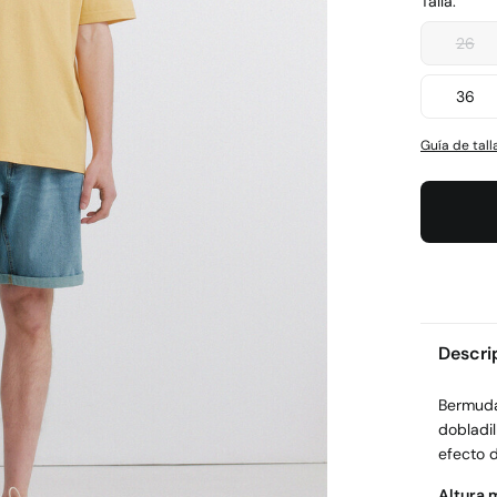
Talla:
26
36
Guía de tall
Descri
Bermudas
dobladil
efecto d
Altura 