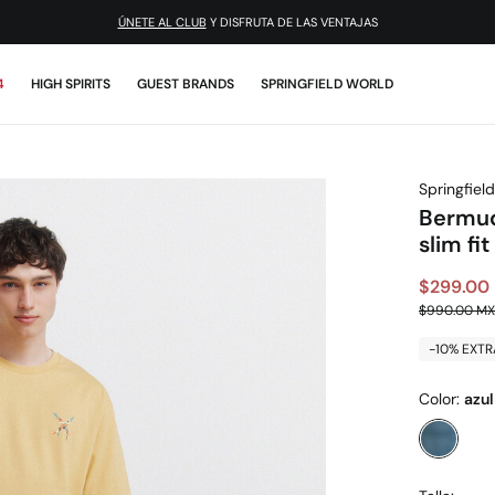
¡DESCARGA LA APP!
4
HIGH SPIRITS
GUEST BRANDS
SPRINGFIELD WORLD
Springfield
Bermud
slim fit
$299.00
$990.00 M
-10% EXTR
Color:
azul