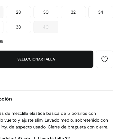
28
30
32
34
38
40
as
SELECCIONAR TALLA
pción
 de mezclilla elástica básica de 5 bolsillos con
lo vuelto y ajuste slim. Lavado medio, sobreteñido con
irty, de aspecto usado. Cierre de bragueta con cierre.
modelo: 1,87 cm. |
Lleva la talla 32.