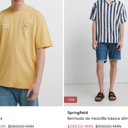
-70%
Springfield
es
Bermuda de mezclilla básica slim 
MXN
$860.00 MXN
$299.00 MXN
$990.00 MXN