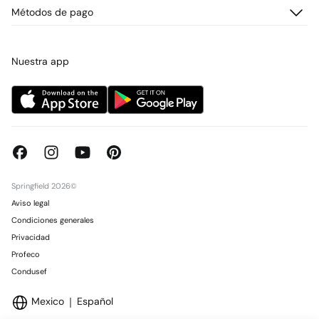
Cambios, devoluciones y desistimiento
¿Quiénes somos?
Métodos de pago
Promociones vigentes
Prensa
Tarjeta regalo online
Trabaja con nosotros
Concursos y sorteos
Tiendas
Nuestra app
Springfield 2026©
Aviso legal
Condiciones generales
Privacidad
Profeco
Condusef
Mexico
Español