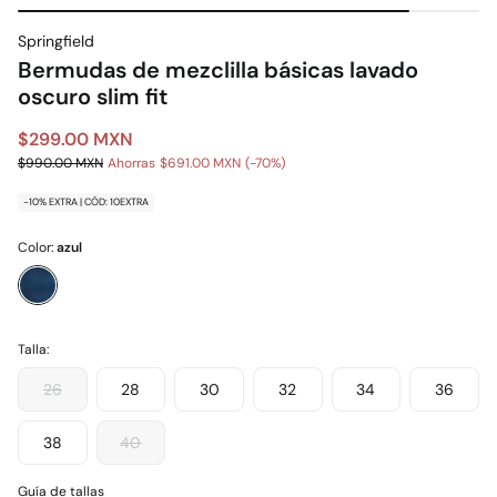
Springfield
Bermudas de mezclilla básicas lavado
oscuro slim fit
$299.00 MXN
$990.00 MXN
Ahorras
$691.00 MXN
70
-10% EXTRA | CÓD: 10EXTRA
Color:
azul
Talla:
26
28
30
32
34
36
38
40
Guía de tallas