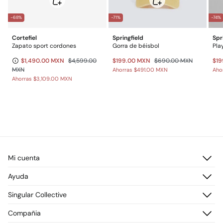
-68%
-71%
-74%
Cortefiel
Springfield
Spr
Zapato sport cordones
Gorra de béisbol
Pla
$1,490.00 MXN
$4,599.00
$199.00 MXN
$690.00 MXN
$19
MXN
Ahorras
$491.00 MXN
Aho
Ahorras
$3,109.00 MXN
Mi cuenta
Iniciar sesión
Ayuda
Registrarme
Atención al cliente
Singular Collective
Direcciones de envío
Preguntas frecuentes
Historial de pedidos
Descúbrelo
Compañia
Envío
¡Únete!