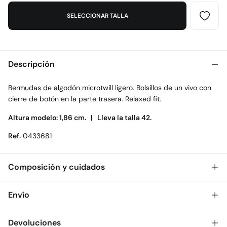
SELECCIONAR TALLA
Descripción
Bermudas de algodón microtwill ligero. Bolsillos de un vivo con
cierre de botón en la parte trasera. Relaxed fit.
Altura modelo: 1,86 cm. |
Lleva la talla 42.
Ref.
0433681
Composición y cuidados
Composición
Envío
100%
algodón
Gratis
Envío a tienda: 2-5 días.
Devoluciones
Cuidados