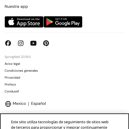
Concursos y sorteos
Tiendas
Nuestra app
Springfield 2026©
Aviso legal
Condiciones generales
Privacidad
Profeco
Condusef
Mexico
Español
Este sitio utiliza tecnologías de seguimiento de sitios web
de terceros para proporcionar y mejorar continuamente