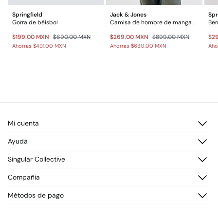
Springfield
Jack & Jones
Spr
Gorra de béisbol
Camisa de hombre de manga corta con textura
$199.00 MXN
$690.00 MXN
$269.00 MXN
$899.00 MXN
$2
Ahorras
$491.00 MXN
Ahorras
$630.00 MXN
Aho
Mi cuenta
Iniciar sesión
Ayuda
Registrarme
Atención al cliente
Singular Collective
Direcciones de envío
Preguntas frecuentes
Historial de pedidos
Descúbrelo
Compañia
Envío
¡Únete!
Cambios, devoluciones y desistimiento
¿Quiénes somos?
Métodos de pago
Promociones vigentes
Prensa
Tarjeta regalo online
Trabaja con nosotros