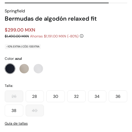
Springfield
Bermudas de algodón relaxed fit
$299.00 MXN
$1,490.00 MXN
Ahorras
$1,191.00 MXN
80
-10% EXTRA | CÓD: 10EXTRA
Color:
azul
Talla:
26
28
30
32
34
36
38
40
Guía de tallas