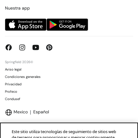
Concursos y sorteos
Tiendas
Nuestra app
Springfield 2026©
Aviso legal
Condiciones generales
Privacidad
Profeco
Condusef
Mexico
Español
Este sitio utiliza tecnologías de seguimiento de sitios web
de terceros para proporcionar y mejorar continuamente