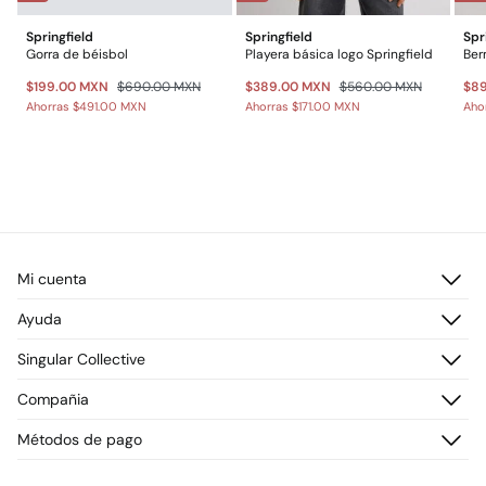
Springfield
Springfield
Spr
Gorra de béisbol
Playera básica logo Springfield
$199.00 MXN
$690.00 MXN
$389.00 MXN
$560.00 MXN
$8
Ahorras
$491.00 MXN
Ahorras
$171.00 MXN
Aho
Mi cuenta
Iniciar sesión
Ayuda
Registrarme
Atención al cliente
Singular Collective
Direcciones de envío
Preguntas frecuentes
Historial de pedidos
Descúbrelo
Compañia
Envío
¡Únete!
Cambios, devoluciones y desistimiento
¿Quiénes somos?
Métodos de pago
Promociones vigentes
Prensa
Tarjeta regalo online
Trabaja con nosotros