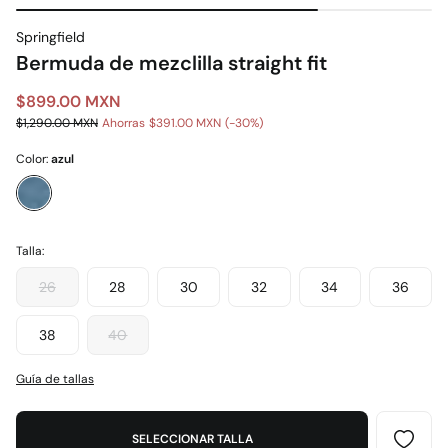
Springfield
Bermuda de mezclilla straight fit
$899.00 MXN
$1,290.00 MXN
Ahorras
$391.00 MXN
30
Color:
azul
Talla:
26
28
30
32
34
36
38
40
Guía de tallas
SELECCIONAR TALLA