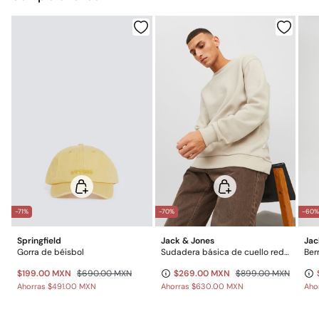
Limpieza en seco con percloroetileno
Gratis
Entrega en punto Estafeta
Gratis en pedidos superiores a $699
*Días laborables (L-V).
Gastos a cargo del cliente
Envío a almacén
-71%
-70%
-60
Springfield
Jack & Jones
Jac
Gorra de béisbol
Sudadera básica de cuello redondo
Ber
$199.00 MXN
$690.00 MXN
$269.00 MXN
$899.00 MXN
Ahorras
$491.00 MXN
Ahorras
$630.00 MXN
Aho