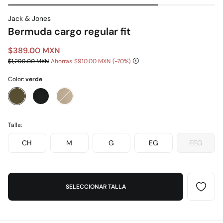
Jack & Jones
Bermuda cargo regular fit
$389.00 MXN
$1,299.00 MXN
Ahorras
$910.00 MXN
70
Color:
verde
Talla:
CH
M
G
EG
EEG
SELECCIONAR TALLA