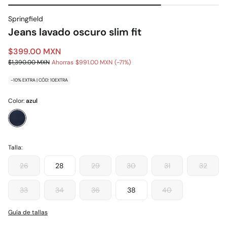
Springfield
Jeans lavado oscuro slim fit
$399.00 MXN
$1,390.00 MXN
Ahorras
$991.00 MXN
71
-10% EXTRA | CÓD: 10EXTRA
Color:
azul
Talla:
26
28
29
30
31
32
33
34
36
38
40
Guía de tallas