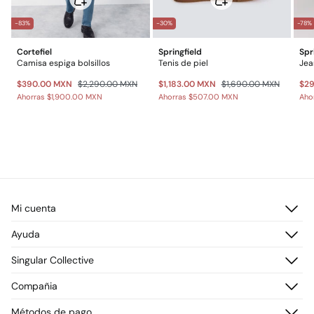
-83%
-30%
-78%
Cortefiel
Springfield
Spr
Camisa espiga bolsillos
Tenis de piel
$390.00 MXN
$2,290.00 MXN
$1,183.00 MXN
$1,690.00 MXN
$2
Ahorras
$1,900.00 MXN
Ahorras
$507.00 MXN
Aho
Mi cuenta
Iniciar sesión
Ayuda
Registrarme
Atención al cliente
Singular Collective
Direcciones de envío
Preguntas frecuentes
Historial de pedidos
Descúbrelo
Compañia
Envío
¡Únete!
Cambios, devoluciones y desistimiento
¿Quiénes somos?
Métodos de pago