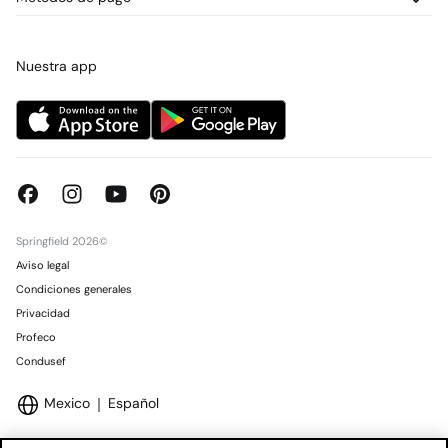
Promociones vigentes
Prensa
Tarjeta regalo online
Trabaja con nosotros
Concursos y sorteos
Tiendas
Nuestra app
Springfield 2026©
Aviso legal
Condiciones generales
Privacidad
Profeco
Condusef
Mexico
Español