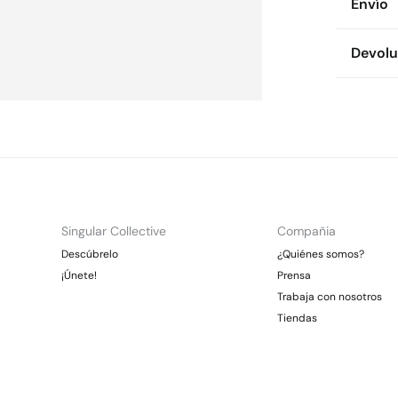
Envío
76%
al
Env
Devolu
Cuidad
* To
Te
Dispon
Es
cualquie
No
CDM
Dev
Gra
Pl
Otr
No 
Ent
Gra
*Días lab
Singular Collective
Compañia
En
Descúbrelo
¿Quiénes somos?
¡Únete!
Prensa
Trabaja con nosotros
Tiendas