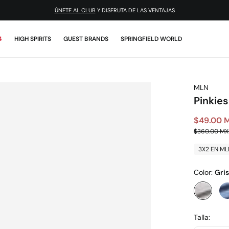
ÚNETE AL CLUB
Y DISFRUTA DE LAS VENTAJAS
4
HIGH SPIRITS
GUEST BRANDS
SPRINGFIELD WORLD
MLN
Pinkies
$49.00 
$360.00 M
3X2 EN ML
Color:
Gris
Talla: