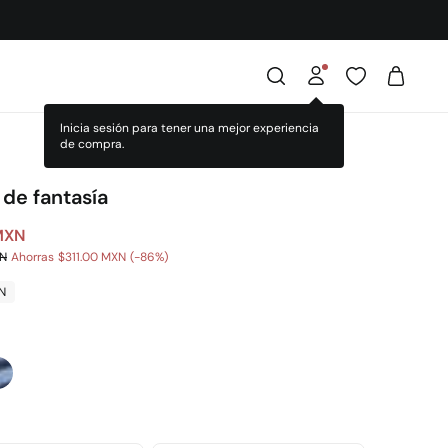
Inicia sesión para tener una mejor experiencia
de compra.
 de fantasía
MXN
XN
Ahorras
$311.00 MXN
86
N