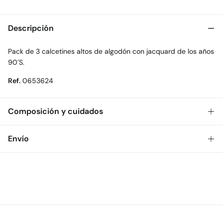
Descripción
Pack de 3 calcetines altos de algodón con jacquard de los años
90´S.
Ref.
0653624
Composición y cuidados
Composición
Envío
60%
algodón
,
30%
poliéster
,
8%
poliamida
,
2%
elastano
Gratis
Envío a tienda: 2-5 días.
Cuidados
* Toda la República Mexicana.
Temperatura máxima de lavado 30C
Estándar
No secar en secadora
$ 55
CDMX y Área Metropolitana: 1-2 días.