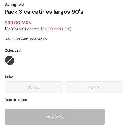
Springfield
Pack 3 calcetines largos 90's
$99.00 MXN
$340.00 MXN
Ahorras
$241.00 MXN
71
3X2
-10% EXTRA | CÓD: 10EXTRA
Color:
azul
Talla:
39-42
43-46
Guía de tallas
AGOTADO