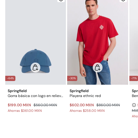
$ 55
Otros estados de la República Mexicana: 2-5 días
No lavar en seco
Gratis en pedidos superiores a $699
*Días laborables (L-V).
-64%
-30%
-71%
Springfield
Springfield
Spr
Gorra básica con logo en relieve Springfield
Playera ethnic red
$199.00 MXN
$560.00 MXN
$602.00 MXN
$860.00 MXN
MX
Ahorras
$361.00 MXN
Ahorras
$258.00 MXN
Aho