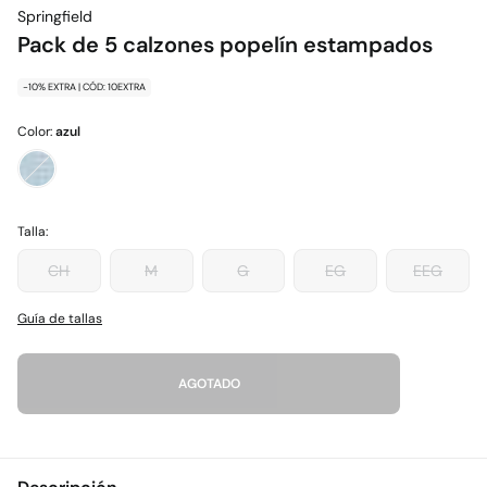
Springfield
Pack de 5 calzones popelín estampados
-10% EXTRA | CÓD: 10EXTRA
Color:
azul
Talla:
CH
M
G
EG
EEG
Guía de tallas
AGOTADO