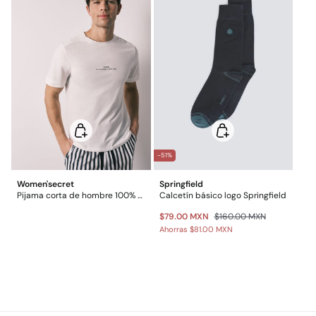
*Días laborables (L-V).
-51%
Women'secret
Springfield
Pijama corta de hombre 100% de algodón a rayas
Calcetín básico logo Springfield
$79.00 MXN
$160.00 MXN
Ahorras
$81.00 MXN