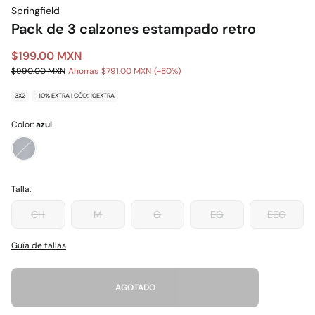
Springfield
Pack de 3 calzones estampado retro
$199.00 MXN
$990.00 MXN
Ahorras
$791.00 MXN
80
3X2
-10% EXTRA | CÓD: 10EXTRA
Color:
azul
Talla:
CH
M
G
EG
EEG
Guía de tallas
AGOTADO