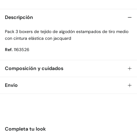
Descripción
Pack 3 boxers de tejido de algodón estampados de tiro medio
con cintura elástica con jacquard
Ref.
1163526
Composición y cuidados
Composición
Envío
100%
algodón
Gratis
Envío a tienda: 2-5 días.
Cuidados
* Toda la República Mexicana.
Temperatura máxima de lavado 30C. Centrifugado corto
Estándar
Secado delicado en secadora
Completa tu look
$ 55
CDMX y Área Metropolitana: 1-2 días.