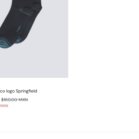
co logo Springfield
$160.00 MXN
0 MXN