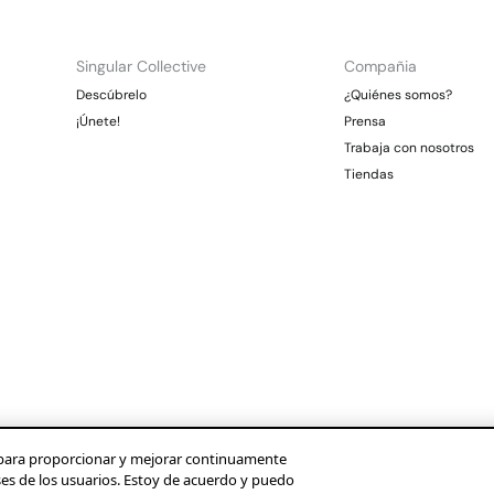
Singular Collective
Compañia
Descúbrelo
¿Quiénes somos?
¡Únete!
Prensa
Trabaja con nosotros
Tiendas
os para proporcionar y mejorar continuamente
ses de los usuarios. Estoy de acuerdo y puedo
Condusef