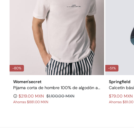
-80%
-51%
Women'secret
Springfield
Pijama corta de hombre 100% de algodón a rayas
Calcetín bási
$219.00 MXN
$1,100.00 MXN
$79.00 MXN
Ahorras
$881.00 MXN
Ahorras
$81.0