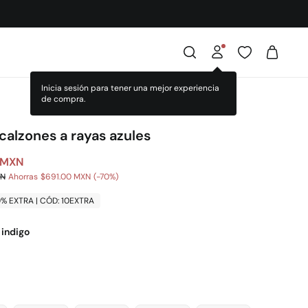
calzones a rayas azules
 MXN
XN
Ahorras
$691.00 MXN
70
0% EXTRA | CÓD: 10EXTRA
 indigo