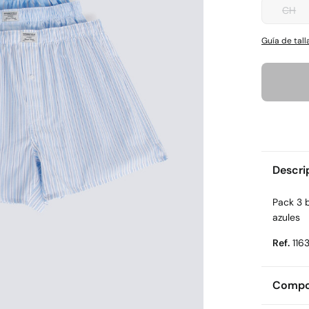
CH
Guía de tall
Descri
Pack 3 
azules
Ref.
116
Compos