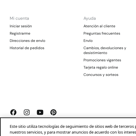
Mi cuenta
Ayuda
Iniciar sesión
Atención al cliente
Registrarme
Preguntas frecuentes
Direcciones de envío
Envío
Historial de pedidos
Cambios, devoluciones y
desistimiento
Promociones vigentes
Tarjeta regalo online
Concursos y sorteos
Este sitio utiliza tecnologías de seguimiento de sitios web de tercer
nuestros servicios, y para mostrar anuncios de acuerdo con los intere
Springfield 2026©
Aviso legal
Condiciones generales
Privacidad
Profeco