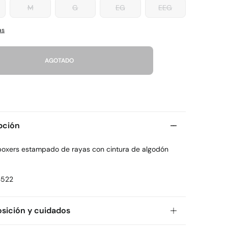
M
G
EG
EEG
as
AGOTADO
pción
boxers estampado de rayas con cintura de algodón
3522
ición y cuidados