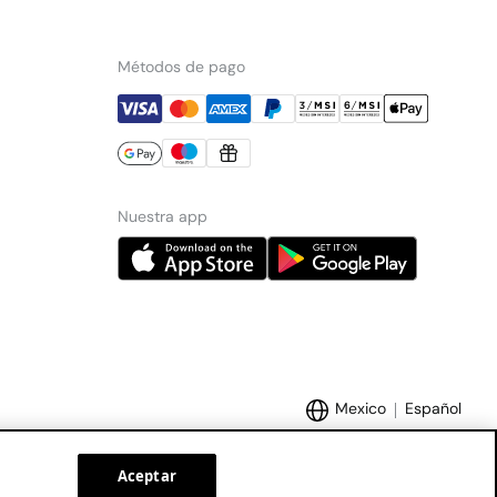
Métodos de pago
Nuestra app
Mexico
Español
Aceptar
Marcas Tendam:
Women'secret
Hoss Intropia
Cortefiel