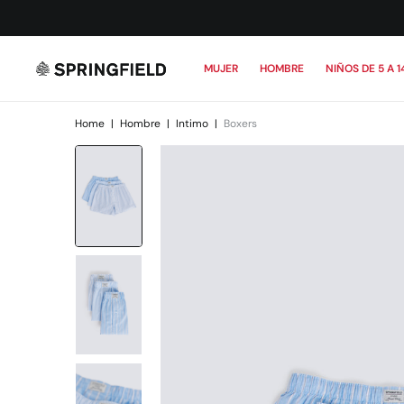
MUJER
HOMBRE
NIÑOS DE 5 A 1
Home
|
Hombre
|
Intimo
|
Boxers