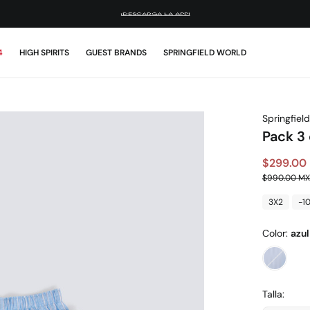
¡DESCARGA LA APP!
4
HIGH SPIRITS
GUEST BRANDS
SPRINGFIELD WORLD
Springfield
Pack 3 
$299.00
$990.00 M
3X2
-1
Color:
azul
Talla: